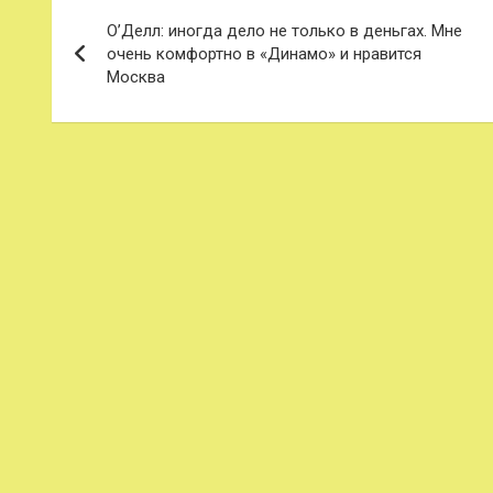
Навигация
О’Делл: иногда дело не только в деньгах. Мне
по
очень комфортно в «Динамо» и нравится
Москва
записям