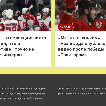
ХОККЕЙ
 — о селекции: никто
«Матч с огоньком».
ил, что в
«Авангард» опублико
тиве» точно не
видео после победы
егионеров
«Трактором»
ли на нашем сайте материалы, которые
На сайте могут быть опубликованы матери
кие права, принадлежащие Вам, Вашей
При цитировании ссылка на источник обяз
анизации, пожалуйста, сообщите нам.