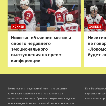
ХОККЕЙ
ХОККЕЙ
Никитин объяснил мотивы
Никитин
своего недавнего
не говор
эмоционального
«Локомо
выступления на пресс-
будет л
конференции
Все материалы на данном сайте взяты из открытых
Если Вы обнаружи
источников и предоставляются исключительно в
нарушают авторс
ознакомительных целях. Права на материалы принадлежат
компании или орг
их владельцам. Администрация сайта ответственности за