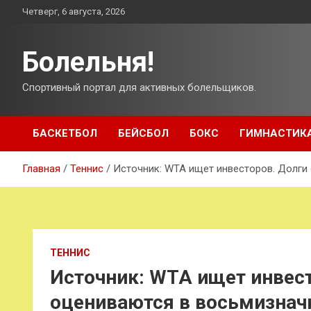
Перейти
Четверг, 6 августа, 2026
к
содержимому
Болельня!
Спортивный портал для активных болельщиков.
БАСКЕТБОЛ
БЕЙСБОЛ
БОКС
ГИМНАСТИК
Главная
Теннис
Источник: WTA ищет инвесторов. Долги
ТЕННИС
Источник: WTA ищет инвест
оцениваются в восьмизнач