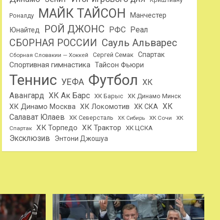
МАЙК ТАЙСОН
Манчестер
Роналду
РОЙ ДЖОНС
РФС
Реал
Юнайтед
Сауль Альварес
СБОРНАЯ РОССИИ
Спартак
Сергей Семак
Сборная Словакии — Хоккей
Спортивная гимнастика
Тайсон Фьюри
Теннис
Футбол
УЕФА
ХК
Авангард
ХК Ак Барс
ХК Барыс
ХК Динамо Минск
ХК
ХК Динамо Москва
ХК Локомотив
ХК СКА
Салават Юлаев
ХК Северсталь
ХК Сочи
ХК
ХК Сибирь
ХК Торпедо
ХК Трактор
ХК ЦСКА
Спартак
Эксклюзив
Энтони Джошуа