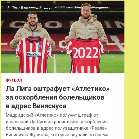
к
ФУТБОЛ
Ла Лига оштрафует «Атлетико»
за оскорбления болельщиков
в адрес Винисиуса
Мадридский «Атлетико» получит штраф от
испанской Ла Лиги за расистские оскорбления
болельщиков в адрес полузащитника «Реала»
Винисиуса Жуниора, которые звучали во время