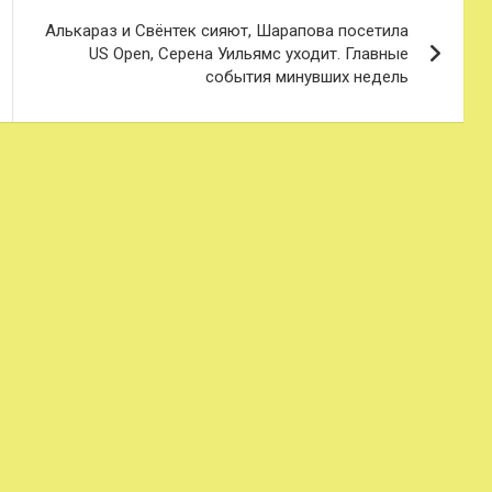
Алькараз и Свёнтек сияют, Шарапова посетила
US Open, Серена Уильямс уходит. Главные
события минувших недель