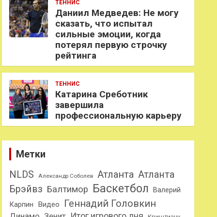
ТЕННИС
Даниил Медведев: Не могу
сказать, что испытал
сильные эмоции, когда
потерял первую строчку
рейтинга
ТЕННИС
Катарина Среботник
завершила
профессиональную карьеру
Метки
NLDS
Атланта
Атланта
Александр Соболев
Баскетбол
Брэйвз
Балтимор
Валерий
Геннадий Головкин
Карпин
Видео
Динамо
Итог игрового дня
Зенит
Криштиану