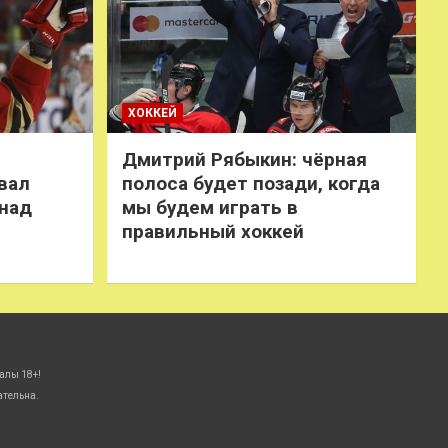
ХОККЕЙ
Дмитрий Рябыкин: чёрная
вал
полоса будет позади, когда
 над
мы будем играть в
правильный хоккей
алы 18+!
ательна.