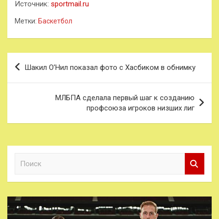
Источник:
sportmail.ru
Метки:
Баскетбол
Навигация
Шакил О’Нил показал фото с Хасбиком в обнимку
по
записям
МЛБПА сделала первый шаг к созданию
профсоюза игроков низших лиг
П
о
и
с
к