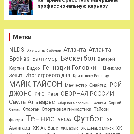
Катарина Среботник завершила
профессиональную карьеру
Метки
NLDS
Атланта
Атланта
Александр Соболев
Баскетбол
Брэйвз
Балтимор
Валерий
Геннадий Головкин
Динамо
Карпин
Видео
Итог игрового дня
Зенит
Криштиану Роналду
МАЙК ТАЙСОН
РОЙ
Манчестер Юнайтед
ДЖОНС
СБОРНАЯ РОССИИ
РФС
Реал
Сауль Альварес
Сергей
Сборная Словакии — Хоккей
Спортивная гимнастика
Тайсон
Спартак
Семак
Теннис
Футбол
УЕФА
ХК
Фьюри
Авангард
ХК Ак Барс
ХК
ХК Барыс
ХК Динамо Минск