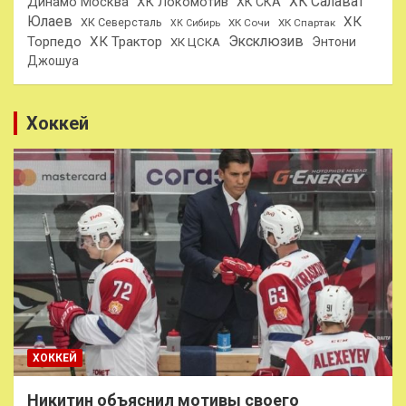
ХК Салават
Динамо Москва
ХК Локомотив
ХК СКА
Юлаев
ХК
ХК Северсталь
ХК Сочи
ХК Спартак
ХК Сибирь
Эксклюзив
Торпедо
ХК Трактор
Энтони
ХК ЦСКА
Джошуа
Хоккей
ХОККЕЙ
Никитин объяснил мотивы своего