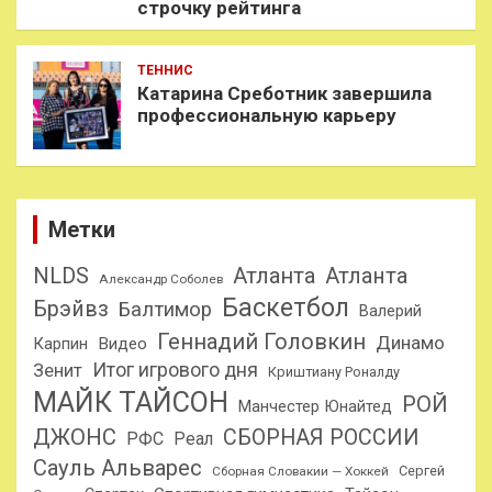
строчку рейтинга
ТЕННИС
Катарина Среботник завершила
профессиональную карьеру
Метки
NLDS
Атланта
Атланта
Александр Соболев
Баскетбол
Брэйвз
Балтимор
Валерий
Геннадий Головкин
Динамо
Карпин
Видео
Итог игрового дня
Зенит
Криштиану Роналду
МАЙК ТАЙСОН
РОЙ
Манчестер Юнайтед
ДЖОНС
СБОРНАЯ РОССИИ
РФС
Реал
Сауль Альварес
Сергей
Сборная Словакии — Хоккей