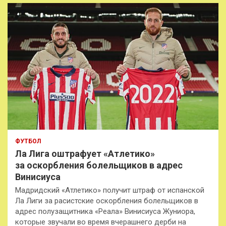
к
ФУТБОЛ
Ла Лига оштрафует «Атлетико»
за оскорбления болельщиков в адрес
Винисиуса
Мадридский «Атлетико» получит штраф от испанской
Ла Лиги за расистские оскорбления болельщиков в
адрес полузащитника «Реала» Винисиуса Жуниора,
которые звучали во время вчерашнего дерби на