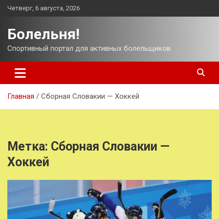
Перейти
Четверг, 6 августа, 2026
к
содержимому
Болельня!
Спортивный портал для активных болельщиков.
Главная
Сборная Словакии — Хоккей
Метка:
Сборная Словакии —
Хоккей