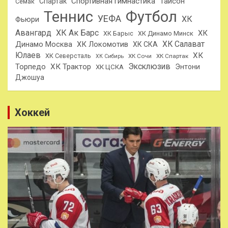
Спортивная гимнастика
Тайсон
Спартак
Семак
Теннис
Футбол
УЕФА
ХК
Фьюри
Авангард
ХК Ак Барс
ХК
ХК Барыс
ХК Динамо Минск
ХК Салават
Динамо Москва
ХК Локомотив
ХК СКА
Юлаев
ХК
ХК Северсталь
ХК Сочи
ХК Спартак
ХК Сибирь
Эксклюзив
Торпедо
ХК Трактор
Энтони
ХК ЦСКА
Джошуа
Хоккей