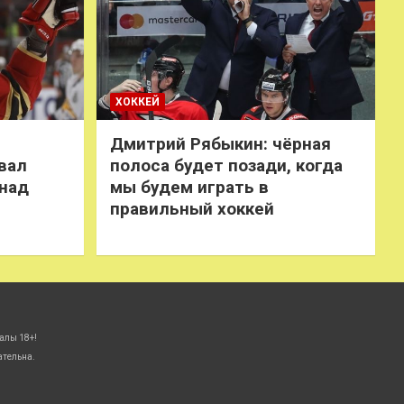
ХОККЕЙ
Дмитрий Рябыкин: чёрная
вал
полоса будет позади, когда
 над
мы будем играть в
правильный хоккей
алы 18+!
ательна.