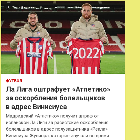
к
ФУТБОЛ
Ла Лига оштрафует «Атлетико»
за оскорбления болельщиков
в адрес Винисиуса
Мадридский «Атлетико» получит штраф от
испанской Ла Лиги за расистские оскорбления
болельщиков в адрес полузащитника «Реала»
Винисиуса Жуниора, которые звучали во время