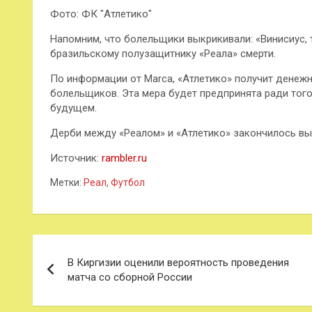
Фото: ФК "Атлетико"
Напомним, что болельщики выкрикивали: «Винисиус,
бразильскому полузащитнику «Реала» смерти.
По информации от Marca, «Атлетико» получит денежн
болельщиков. Эта мера будет предпринята ради тог
будущем.
Дерби между «Реалом» и «Атлетико» закончилось вы
Источник:
rambler.ru
Метки:
Реал
,
Футбол
Навигация
В Киргизии оценили вероятность проведения
по
матча со сборной России
записям