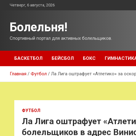
Перейти
Четверг, 6 августа, 2026
к
содержимому
Болельня!
Спортивный портал для активных болельщиков.
БАСКЕТБОЛ
БЕЙСБОЛ
БОКС
ГИМНАСТИК
Главная
Футбол
Ла Лига оштрафует «Атлетико» за оско
ФУТБОЛ
Ла Лига оштрафует «Атлети
болельщиков в адрес Вини