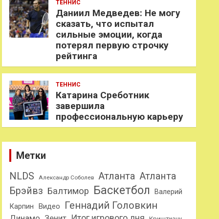
ТЕННИС
Даниил Медведев: Не могу
сказать, что испытал
сильные эмоции, когда
потерял первую строчку
рейтинга
ТЕННИС
Катарина Среботник
завершила
профессиональную карьеру
Метки
NLDS
Атланта
Атланта
Александр Соболев
Баскетбол
Брэйвз
Балтимор
Валерий
Геннадий Головкин
Карпин
Видео
Динамо
Итог игрового дня
Зенит
Криштиану