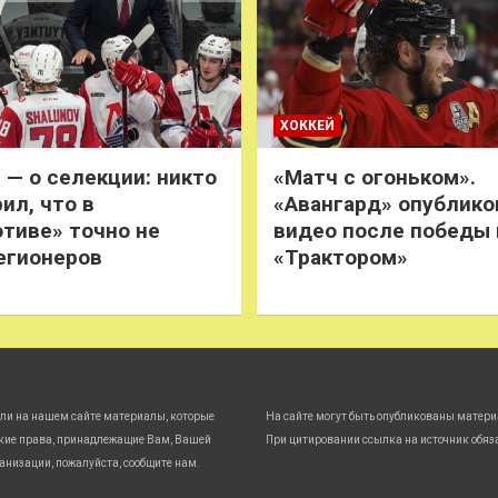
ХОККЕЙ
 — о селекции: никто
«Матч с огоньком».
ил, что в
«Авангард» опублико
тиве» точно не
видео после победы
егионеров
«Трактором»
ли на нашем сайте материалы, которые
На сайте могут быть опубликованы матери
кие права, принадлежащие Вам, Вашей
При цитировании ссылка на источник обяз
анизации, пожалуйста, сообщите нам.