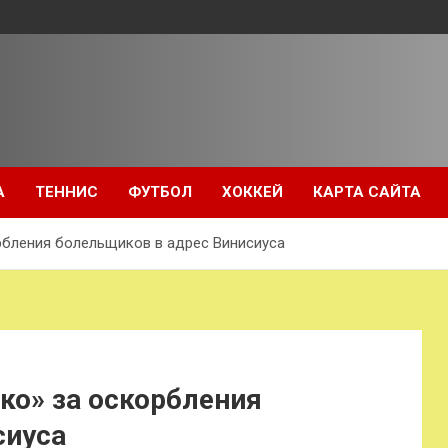
А
ТЕННИС
ФУТБОЛ
ХОККЕЙ
КАРТА САЙТА
рбления болельщиков в адрес Винисиуса
ко» за оскорбления
сиуса