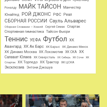
МАЙК ТАЙСОН
Манчестер
Роналду
РОЙ ДЖОНС
РФС
Реал
Юнайтед
Сауль Альварес
СБОРНАЯ РОССИИ
Спартак
Сергей Семак
Сборная Словакии — Хоккей
Спортивная гимнастика
Тайсон Фьюри
Теннис
Футбол
УЕФА
ХК
Авангард
ХК Ак Барс
ХК Барыс
ХК Динамо Минск
ХК
ХК Динамо Москва
ХК Локомотив
ХК СКА
Салават Юлаев
ХК Северсталь
ХК Сочи
ХК
ХК Сибирь
ХК Торпедо
ХК Трактор
ХК ЦСКА
Спартак
Эксклюзив
Энтони Джошуа