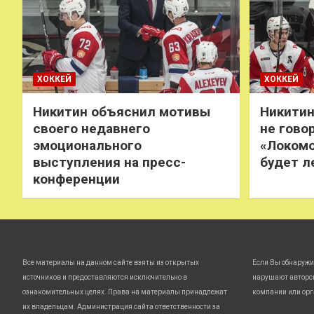
ХОККЕЙ
ХОККЕЙ
Никитин объяснил мотивы
Никитин
своего недавнего
не говор
эмоционального
«Локомо
выступления на пресс-
будет л
конференции
Все материалы на данном сайте взяты из открытых
Если Вы обнаружи
источников и предоставляются исключительно в
нарушают авторс
ознакомительных целях. Права на материалы принадлежат
компании или орг
их владельцам. Администрация сайта ответственности за