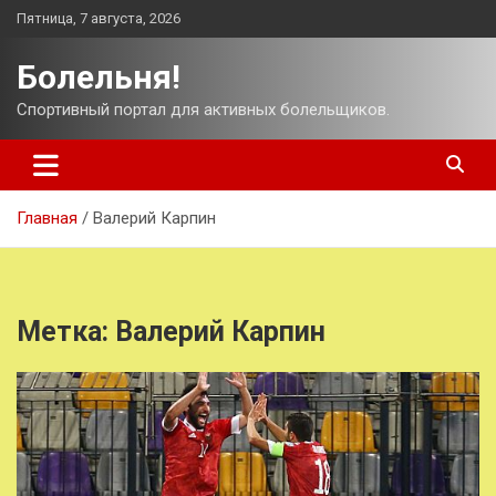
Перейти
Пятница, 7 августа, 2026
к
содержимому
Болельня!
Спортивный портал для активных болельщиков.
Главная
Валерий Карпин
Метка:
Валерий Карпин