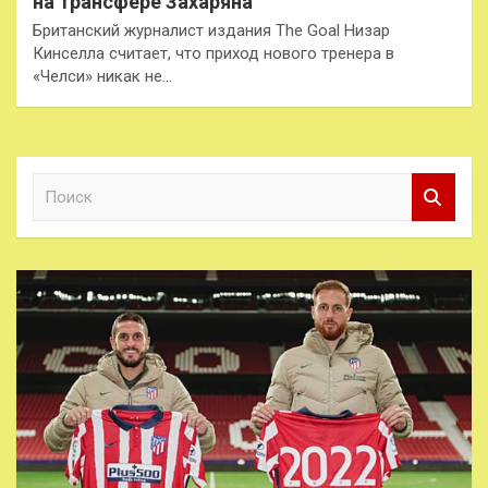
на трансфере Захаряна
Британский журналист издания The Goal Низар
Кинселла считает, что приход нового тренера в
«Челси» никак не…
П
о
и
с
к