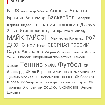
Метки
NLDS
Атланта
Атланта
Александр Соболев
Баскетбол
Брэйвз
Балтимор
Валерий
Геннадий Головкин
Динамо
Карпин
Видео
Итог игрового дня
Зенит
Криштиану Роналду
МАЙК ТАЙСОН
РОЙ
Манчестер Юнайтед
ДЖОНС
СБОРНАЯ РОССИИ
РФС
Реал
Сауль Альварес
Сергей
Сборная Словакии — Хоккей
Спортивная гимнастика
Тайсон
Спартак
Семак
Теннис
Футбол
УЕФА
ХК
Фьюри
Авангард
ХК Ак Барс
ХК
ХК Барыс
ХК Динамо Минск
ХК Салават
Динамо Москва
ХК Локомотив
ХК СКА
Юлаев
ХК
ХК Северсталь
ХК Сочи
ХК Спартак
ХК Сибирь
Эксклюзив
Торпедо
ХК Трактор
Энтони
ХК ЦСКА
Джошуа