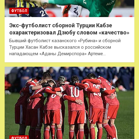
ФУТБОЛ
Экс-футболист сборной Турции Кабзе
охарактеризовал Дзюбу словом «качество»
Бывший футболист казанского «Рубина» и сборной
Турции Хасан Кабзе высказался о российском
нападающем «Аданы Демирспора» Артеме…
ФУТБОЛ