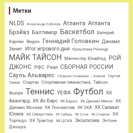
Метки
NLDS
Атланта
Атланта
Александр Соболев
Баскетбол
Брэйвз
Балтимор
Валерий
Геннадий Головкин
Динамо
Карпин
Видео
Итог игрового дня
Зенит
Криштиану Роналду
МАЙК ТАЙСОН
РОЙ
Манчестер Юнайтед
ДЖОНС
СБОРНАЯ РОССИИ
РФС
Реал
Сауль Альварес
Сергей
Сборная Словакии — Хоккей
Спортивная гимнастика
Тайсон
Спартак
Семак
Теннис
Футбол
УЕФА
ХК
Фьюри
Авангард
ХК Ак Барс
ХК
ХК Барыс
ХК Динамо Минск
ХК Салават
Динамо Москва
ХК Локомотив
ХК СКА
Юлаев
ХК
ХК Северсталь
ХК Сочи
ХК Спартак
ХК Сибирь
Эксклюзив
Торпедо
ХК Трактор
Энтони
ХК ЦСКА
Джошуа