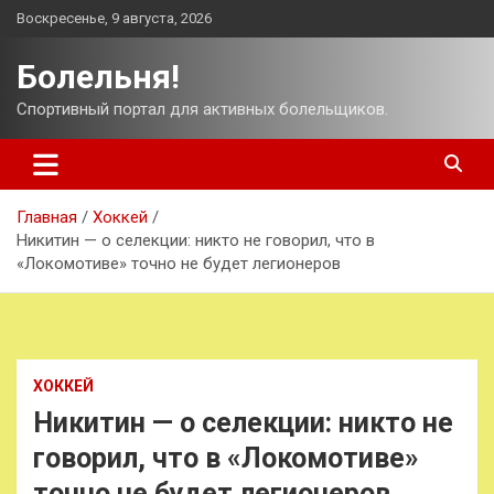
Перейти
Воскресенье, 9 августа, 2026
к
содержимому
Болельня!
Спортивный портал для активных болельщиков.
Главная
Хоккей
Никитин — о селекции: никто не говорил, что в
«Локомотиве» точно не будет легионеров
ХОККЕЙ
Никитин — о селекции: никто не
говорил, что в «Локомотиве»
точно не будет легионеров