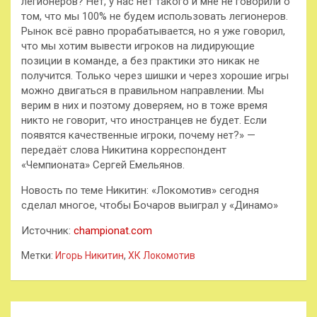
легионеров? Нет, у нас нет такого и мне не говорили о
том, что мы 100% не будем использовать легионеров.
Рынок всё равно прорабатывается, но я уже говорил,
что мы хотим вывести игроков на лидирующие
позиции в команде, а без практики это никак не
получится. Только через шишки и через хорошие игры
можно двигаться в правильном направлении. Мы
верим в них и поэтому доверяем, но в тоже время
никто не говорит, что иностранцев не будет. Если
появятся качественные игроки, почему нет?» —
передаёт слова Никитина корреспондент
«Чемпионата» Сергей Емельянов.
Новость по теме Никитин: «Локомотив» сегодня
сделал многое, чтобы Бочаров выиграл у «Динамо»
Источник:
championat.com
Метки:
Игорь Никитин
,
ХК Локомотив
Навигация