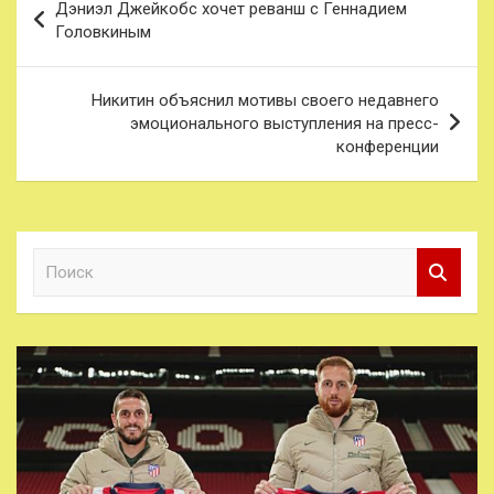
Дэниэл Джейкобс хочет реванш с Геннадием
по
Головкиным
записям
Никитин объяснил мотивы своего недавнего
эмоционального выступления на пресс-
конференции
П
о
и
с
к