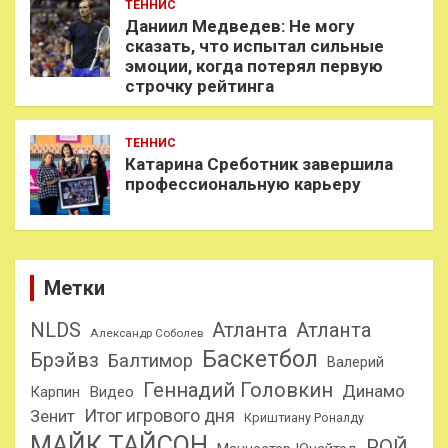
ТЕННИС
Даниил Медведев: Не могу
сказать, что испытал сильные
эмоции, когда потерял первую
строчку рейтинга
ТЕННИС
Катарина Среботник завершила
профессиональную карьеру
Метки
NLDS
Атланта
Атланта
Александр Соболев
Баскетбол
Брэйвз
Балтимор
Валерий
Геннадий Головкин
Динамо
Карпин
Видео
Итог игрового дня
Зенит
Криштиану Роналду
МАЙК ТАЙСОН
РОЙ