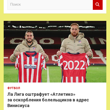
П
о
и
с
к
ФУТБОЛ
Ла Лига оштрафует «Атлетико»
за оскорбления болельщиков в адрес
Винисиуса