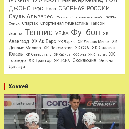
Манчестер Юнайтед
ДЖОНС
СБОРНАЯ РОССИИ
РФС
Реал
Сауль Альварес
Сергей
Сборная Словакии — Хоккей
Спортивная гимнастика
Тайсон
Спартак
Семак
Теннис
Футбол
УЕФА
ХК
Фьюри
Авангард
ХК Ак Барс
ХК
ХК Барыс
ХК Динамо Минск
ХК Салават
Динамо Москва
ХК Локомотив
ХК СКА
Юлаев
ХК
ХК Северсталь
ХК Сочи
ХК Спартак
ХК Сибирь
Эксклюзив
Торпедо
ХК Трактор
Энтони
ХК ЦСКА
Джошуа
Хоккей