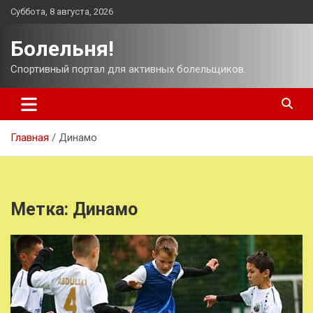
Перейти
Суббота, 8 августа, 2026
к
содержимому
Болельня!
Спортивный портал для активных болельщиков.
Главная
Динамо
Метка:
Динамо