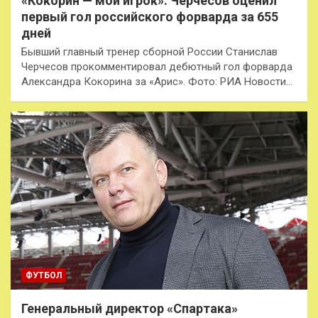
«Кокорин — мой игрок». Черчесов оценил
первый гол российского форварда за 655
дней
Бывший главный тренер сборной России Станислав
Черчесов прокомментировал дебютный гол форварда
Александра Кокорина за «Арис». Фото: РИА Новости…
ФУТБОЛ
Генеральный директор «Спартака»