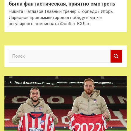
была фантастическая, приятно смотреть
Никита Паглазов Главный тренер «Торпедо» Игорь
Ларионов прокомментировал победу в матче
регулярного чемпионата Фонбет КХЛ с…
П
о
и
с
к