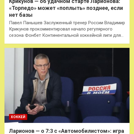
Крикунов — об удачном старте Ларионова:
«Торпедо» может «поплыть» позднее, если
нет базы
Павел Панышев Заслуженный тренер России Владимир
Крикунов прокомментировал начало регулярного
сезона Фонбет Континентальной хоккейной лиги для…
ХОККЕЙ
Ларионов — о 7:3 с «Автомобилистом»: игра