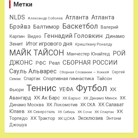
Метки
NLDS
Атланта
Атланта
Александр Соболев
Баскетбол
Брэйвз
Балтимор
Валерий
Геннадий Головкин
Динамо
Карпин
Видео
Итог игрового дня
Зенит
Криштиану Роналду
МАЙК ТАЙСОН
РОЙ
Манчестер Юнайтед
ДЖОНС
СБОРНАЯ РОССИИ
РФС
Реал
Сауль Альварес
Сергей
Сборная Словакии — Хоккей
Спортивная гимнастика
Тайсон
Спартак
Семак
Теннис
Футбол
УЕФА
ХК
Фьюри
Авангард
ХК Ак Барс
ХК
ХК Барыс
ХК Динамо Минск
ХК Салават
Динамо Москва
ХК Локомотив
ХК СКА
Юлаев
ХК
ХК Северсталь
ХК Сочи
ХК Спартак
ХК Сибирь
Эксклюзив
Торпедо
ХК Трактор
Энтони
ХК ЦСКА
Джошуа