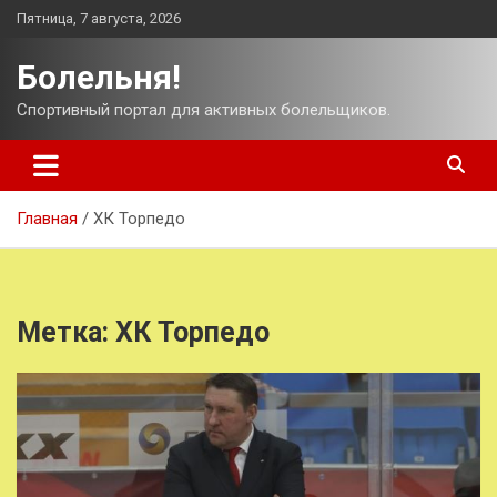
Перейти
Пятница, 7 августа, 2026
к
содержимому
Болельня!
Спортивный портал для активных болельщиков.
Главная
ХК Торпедо
Метка:
ХК Торпедо