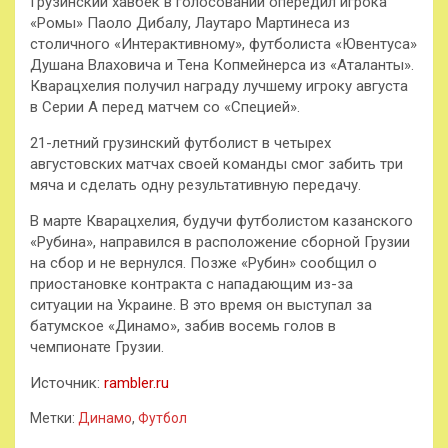
Грузинский хавбек в голосовании опередил игрока
«Ромы» Паоло Дибалу, Лаутаро Мартинеса из
столичного «Интерактивному», футболиста «Ювентуса»
Душана Влаховича и Тена Копмейнерса из «Аталанты».
Кварацхелия получил награду лучшему игроку августа
в Серии А перед матчем со «Специей».
21-летний грузинский футболист в четырех
августовских матчах своей команды смог забить три
мяча и сделать одну результативную передачу.
В марте Кварацхелия, будучи футболистом казанского
«Рубина», направился в расположение сборной Грузии
на сбор и не вернулся. Позже «Рубин» сообщил о
приостановке контракта с нападающим из-за
ситуации на Украине. В это время он выступал за
батумское «Динамо», забив восемь голов в
чемпионате Грузии.
Источник:
rambler.ru
Метки:
Динамо
,
Футбол