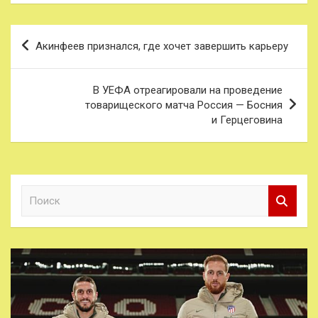
Навигация
Акинфеев признался, где хочет завершить карьеру
по
записям
В УЕФА отреагировали на проведение
товарищеского матча Россия — Босния
и Герцеговина
П
о
и
с
к