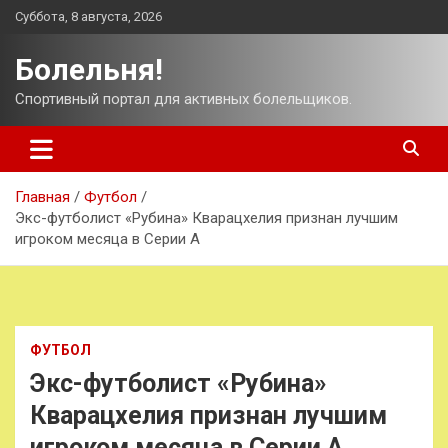
Перейти
Суббота, 8 августа, 2026
к
содержимому
Болельня!
Спортивный портал для активных болельщиков.
Главная
Футбол
Экс-футболист «Рубина» Кварацхелия признан лучшим
игроком месяца в Серии А
ФУТБОЛ
Экс-футболист «Рубина»
Кварацхелия признан лучшим
игроком месяца в Серии А