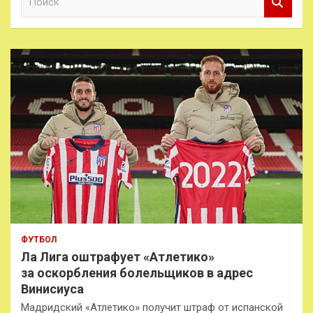
о
и
с
к
ФУТБОЛ
Ла Лига оштрафует «Атлетико»
за оскорбления болельщиков в адрес
Винисиуса
Мадридский «Атлетико» получит штраф от испанской