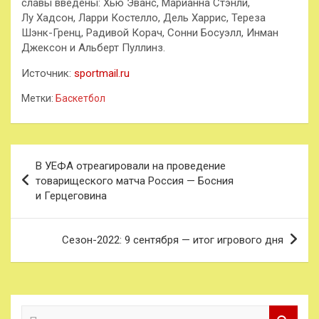
славы введены: Хью Эванс, Марианна Стэнли,
Лу Хадсон, Ларри Костелло, Дель Харрис, Тереза
Шэнк-Гренц, Радивой Корач, Сонни Босуэлл, Инман
Джексон и Альберт Пуллинз.
Источник:
sportmail.ru
Метки:
Баскетбол
Навигация
В УЕФА отреагировали на проведение
по
товарищеского матча Россия — Босния
и Герцеговина
записям
Сезон-2022: 9 сентября — итог игрового дня
П