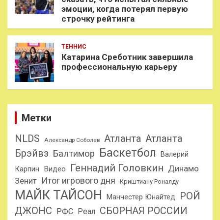
эмоции, когда потерял первую
строчку рейтинга
ТЕННИС
Катарина Среботник завершила
профессиональную карьеру
Метки
NLDS
Атланта
Атланта
Александр Соболев
Баскетбол
Брэйвз
Балтимор
Валерий
Геннадий Головкин
Динамо
Карпин
Видео
Итог игрового дня
Зенит
Криштиану Роналду
МАЙК ТАЙСОН
РОЙ
Манчестер Юнайтед
ДЖОНС
СБОРНАЯ РОССИИ
РФС
Реал