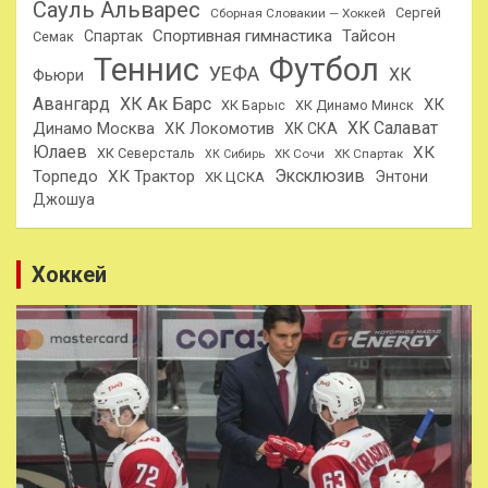
Сауль Альварес
Сергей
Сборная Словакии — Хоккей
Спортивная гимнастика
Тайсон
Спартак
Семак
Теннис
Футбол
УЕФА
ХК
Фьюри
Авангард
ХК Ак Барс
ХК
ХК Барыс
ХК Динамо Минск
ХК Салават
Динамо Москва
ХК Локомотив
ХК СКА
Юлаев
ХК
ХК Северсталь
ХК Сочи
ХК Спартак
ХК Сибирь
Эксклюзив
Торпедо
ХК Трактор
Энтони
ХК ЦСКА
Джошуа
Хоккей