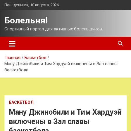
Перейти
Понедельник, 10 августа, 2026
к
содержимому
Болельня!
Спортивный портал для активных болельщиков.
Главная
Баскетбол
Ману Джинобили и Тим Хардуэй включены в Зал славы
баскетбола
БАСКЕТБОЛ
Ману Джинобили и Тим Хардуэй
включены в Зал славы
баскетбола