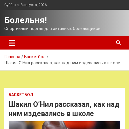
Перейти
Суббота, 8 августа, 2026
к
содержимому
Болельня!
Спортивный портал для активных болельщиков.
Главная
Баскетбол
Шакил О’Нил рассказал, как над ним издевались в школе
БАСКЕТБОЛ
Шакил О’Нил рассказал, как над
ним издевались в школе