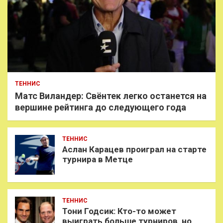
ТЕННИС
Матс Виландер: Свёнтек легко останется на
вершине рейтинга до следующего года
ТЕННИС
Аслан Карацев проиграл на старте
турнира в Метце
ТЕННИС
Тони Годсик: Кто-то может
выиграть больше турниров, но