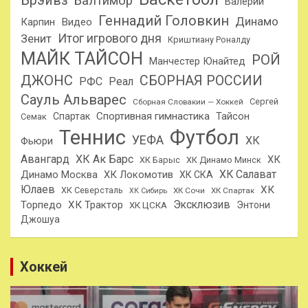
Брэйвз
Балтимор
Валерий
Геннадий Головкин
Динамо
Карпин
Видео
Итог игрового дня
Зенит
Криштиану Роналду
МАЙК ТАЙСОН
РОЙ
Манчестер Юнайтед
ДЖОНС
СБОРНАЯ РОССИИ
РФС
Реал
Сауль Альварес
Сергей
Сборная Словакии — Хоккей
Спортивная гимнастика
Тайсон
Спартак
Семак
Теннис
Футбол
УЕФА
ХК
Фьюри
Авангард
ХК Ак Барс
ХК
ХК Барыс
ХК Динамо Минск
ХК Салават
Динамо Москва
ХК Локомотив
ХК СКА
Юлаев
ХК
ХК Северсталь
ХК Сочи
ХК Спартак
ХК Сибирь
Эксклюзив
Торпедо
ХК Трактор
Энтони
ХК ЦСКА
Джошуа
Хоккей