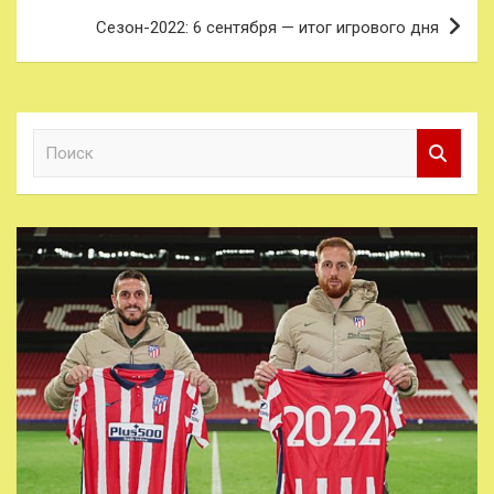
Сезон-2022: 6 сентября — итог игрового дня
П
о
и
с
к