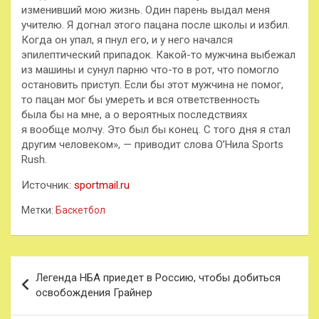
изменивший мою жизнь. Один парень выдал меня
учителю. Я догнал этого пацана после школы и избил.
Когда он упал, я пнул его, и у него начался
эпилептический припадок. Какой-то мужчина выбежал
из машины и сунул парню что-то в рот, что помогло
остановить приступ. Если бы этот мужчина не помог,
то пацан мог бы умереть и вся ответственность
была бы на мне, а о вероятных последствиях
я вообще молчу. Это был бы конец. С того дня я стал
другим человеком», — приводит слова О’Нила Sports
Rush.
Источник:
sportmail.ru
Метки:
Баскетбол
Навигация
Легенда НБА приедет в Россию, чтобы добиться
по
освобождения Грайнер
записям