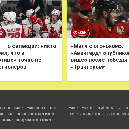
ХОККЕЙ
 — о селекции: никто
«Матч с огоньком».
ил, что в
«Авангард» опублико
тиве» точно не
видео после победы
егионеров
«Трактором»
ли на нашем сайте материалы, которые
На сайте могут быть опубликованы матери
кие права, принадлежащие Вам, Вашей
При цитировании ссылка на источник обяз
анизации, пожалуйста, сообщите нам.