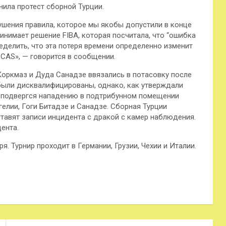
нила протест сборной Турции.
ушения правила, которое мы якобы допустили в конце
ринимает решение FIBA, которая посчитала, что “ошибка
еделить, что эта потеря времени определенно изменит
 CAS», — говорится в сообщении.
 Коркмаз и Дуда Санадзе ввязались в потасовку после
были дисквалифицированы, однако, как утверждали
з подвергся нападению в подтрибунном помещении
елии, Гоги Битадзе и Санадзе. Сборная Турции
ставят записи инцидента с дракой с камер наблюдения.
ента.
. Турнир проходит в Германии, Грузии, Чехии и Италии.