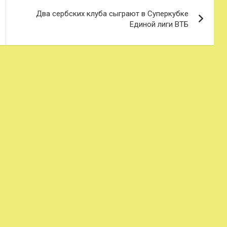
Два сербских клуба сыграют в Суперкубке
Единой лиги ВТБ