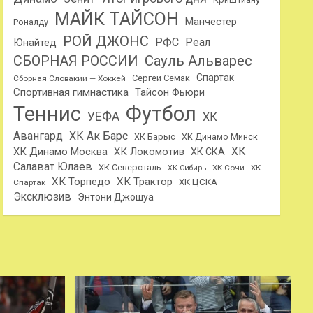
МАЙК ТАЙСОН
Манчестер
Роналду
РОЙ ДЖОНС
РФС
Реал
Юнайтед
Сауль Альварес
СБОРНАЯ РОССИИ
Спартак
Сергей Семак
Сборная Словакии — Хоккей
Спортивная гимнастика
Тайсон Фьюри
Теннис
Футбол
УЕФА
ХК
Авангард
ХК Ак Барс
ХК Барыс
ХК Динамо Минск
ХК
ХК Динамо Москва
ХК Локомотив
ХК СКА
Салават Юлаев
ХК Северсталь
ХК Сочи
ХК
ХК Сибирь
ХК Торпедо
ХК Трактор
ХК ЦСКА
Спартак
Эксклюзив
Энтони Джошуа