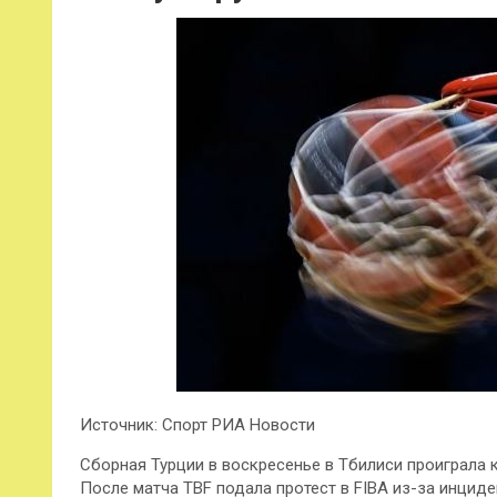
Источник: Спорт РИА Новости
Сборная Турции в воскресенье в Тбилиси проиграла к
После матча TBF подала протест в FIBA из-за инциде