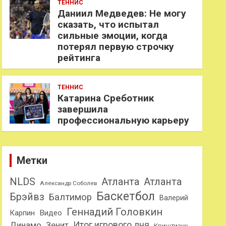
ТЕННИС
Даниил Медведев: Не могу
сказать, что испытал
сильные эмоции, когда
потерял первую строчку
рейтинга
ТЕННИС
Катарина Среботник
завершила
профессиональную карьеру
Метки
NLDS
Атланта
Атланта
Александр Соболев
Баскетбол
Брэйвз
Балтимор
Валерий
Геннадий Головкин
Карпин
Видео
Динамо
Итог игрового дня
Зенит
Криштиану