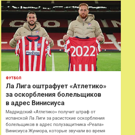
к
ФУТБОЛ
Ла Лига оштрафует «Атлетико»
за оскорбления болельщиков
в адрес Винисиуса
Мадридский «Атлетико» получит штраф от
испанской Ла Лиги за расистские оскорбления
болельщиков в адрес полузащитника «Реала»
Винисиуса Жуниора, которые звучали во время