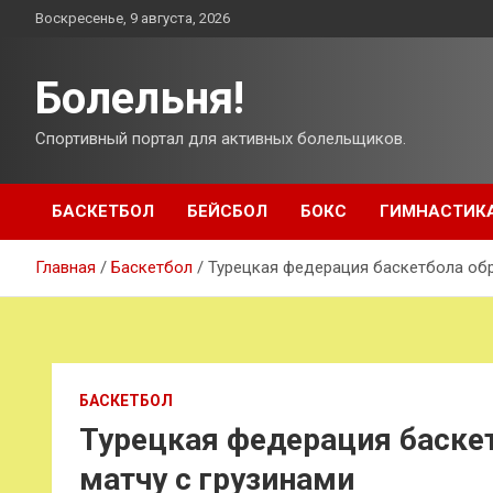
Перейти
Воскресенье, 9 августа, 2026
к
содержимому
Болельня!
Спортивный портал для активных болельщиков.
БАСКЕТБОЛ
БЕЙСБОЛ
БОКС
ГИМНАСТИК
Главная
Баскетбол
Турецкая федерация баскетбола обр
БАСКЕТБОЛ
Турецкая федерация баскет
матчу с грузинами