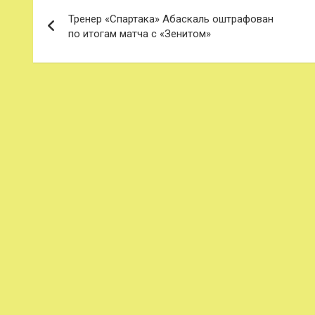
Навигация
Тренер «Спартака» Абаскаль оштрафован
по
по итогам матча с «Зенитом»
записям