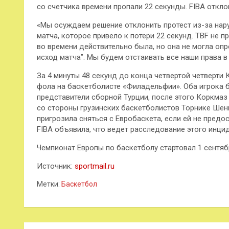
со счетчика времени пропали 22 секунды. FIBA откло
«Мы осуждаем решение отклонить протест из-за нар
матча, которое привело к потери 22 секунд. TBF не п
во времени действительно была, но она не могла опр
исход матча”. Мы будем отстаивать все наши права в
За 4 минуты 48 секунд до конца четвертой четверти
фола на баскетболисте «Филадельфии». Оба игрока 
представители сборной Турции, после этого Коркма
со стороны грузинских баскетболистов Торнике Шенг
пригрозила сняться с Евробаскета, если ей не предо
FIBA объявила, что ведет расследование этого инцид
Чемпионат Европы по баскетболу стартовал 1 сентября
Источник:
sportmail.ru
Метки:
Баскетбол