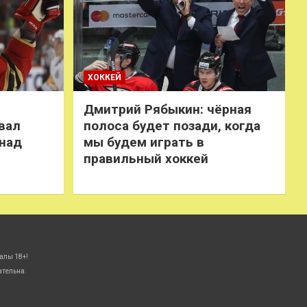
ХОККЕЙ
Дмитрий Рябыкин: чёрная
вал
полоса будет позади, когда
 над
мы будем играть в
правильный хоккей
алы 18+!
ательна.