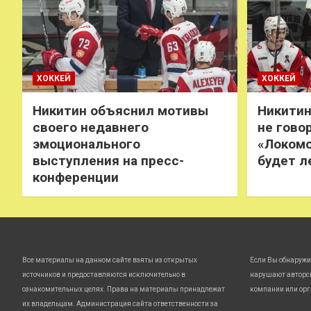
ХОККЕЙ
ХОККЕЙ
Никитин объяснил мотивы
Никитин
своего недавнего
не говор
эмоционального
«Локомо
выступления на пресс-
будет л
конференции
Все материалы на данном сайте взяты из открытых
Если Вы обнаружи
источников и предоставляются исключительно в
нарушают авторс
ознакомительных целях. Права на материалы принадлежат
компании или орг
их владельцам. Администрация сайта ответственности за