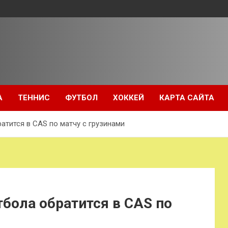
А
ТЕННИС
ФУТБОЛ
ХОККЕЙ
КАРТА САЙТА
атится в CAS по матчу с грузинами
бола обратится в CAS по