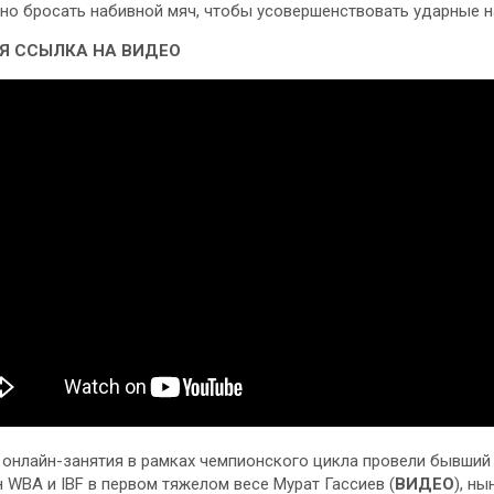
но бросать набивной мяч, чтобы усовершенствовать ударные н
Я ССЫЛКА НА ВИДЕО
онлайн-занятия в рамках чемпионского цикла провели бывший
 WBA и IBF в первом тяжелом весе Мурат Гассиев (
ВИДЕО
), ны