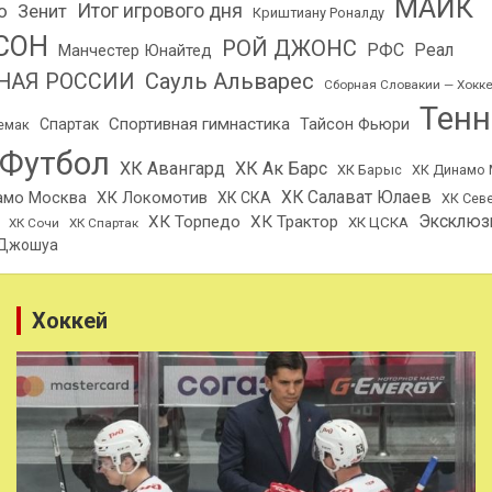
МАЙК
о
Итог игрового дня
Зенит
Криштиану Роналду
СОН
РОЙ ДЖОНС
РФС
Реал
Манчестер Юнайтед
Сауль Альварес
НАЯ РОССИИ
Сборная Словакии — Хокк
Тенн
Спортивная гимнастика
Тайсон Фьюри
Спартак
емак
Футбол
ХК Авангард
ХК Ак Барс
ХК Барыс
ХК Динамо 
ХК Салават Юлаев
амо Москва
ХК Локомотив
ХК СКА
ХК Сев
Эксклюз
ХК Торпедо
ХК Трактор
ХК ЦСКА
ХК Сочи
ХК Спартак
 Джошуа
Хоккей