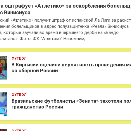
га оштрафует «Атлетико» за оскорбления болельщ
ес Винисиуса
кий «Атлетико» получит штраф от испанской Ла Лиги за расис
ения болельщиков в адрес полузащитника «Реала» Винисиуса
, которые звучали во время вчерашнего дерби на «Вандо
литано». Фото: ФК "Атлетико" Напомним,…
ФУТБОЛ
В Киргизии оценили вероятность проведения м
со сборной России
ФУТБОЛ
Бразильские футболисты «Зенита» захотели по
гражданство России
ФУТБОЛ