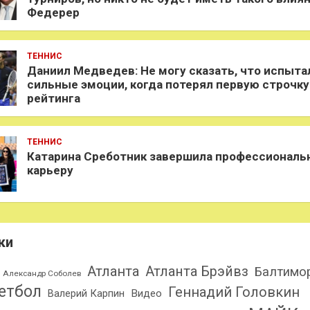
Федерер
ТЕННИС
Даниил Медведев: Не могу сказать, что испыта
сильные эмоции, когда потерял первую строчку
рейтинга
ТЕННИС
Катарина Среботник завершила профессиональ
карьеру
ки
Атланта
Атланта Брэйвз
Балтимо
Александр Соболев
етбол
Геннадий Головкин
Валерий Карпин
Видео