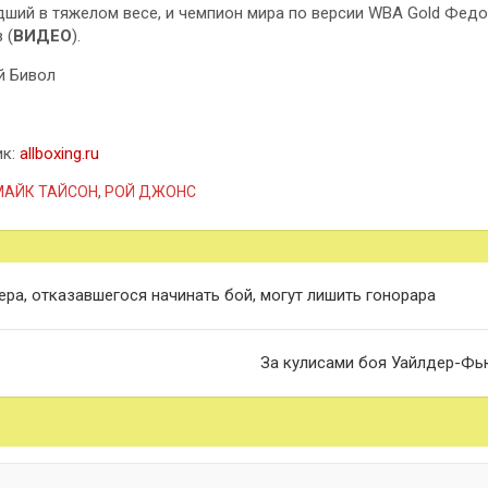
ший в тяжелом весе, и чемпион мира по версии WBA Gold Фед
 (
ВИДЕО
).
й Бивол
ик:
allboxing.ru
МАЙК ТАЙСОН
,
РОЙ ДЖОНС
гация
ера, отказавшегося начинать бой, могут лишить гонорара
сям
За кулисами боя Уайлдер-Фь