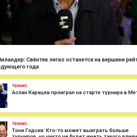
Виландер: Свёнтек легко останется на вершине рей
едующего года
ТЕННИС
Аслан Карацев проиграл на старте турнира в Ме
ТЕННИС
Тони Годсик: Кто-то может выиграть больше
турниров, но никто не будет иметь такого влиян