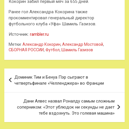
Кокорин забил первый мяч за 655 дней.
Ранее гол Александра Кокорина также
прокомментировал генеральный директор
футбольного клуба «Уфа» Шамиль Газизов.
Источник:
rambler.ru
Метки:
Александр Кокорин
,
Александр Мостовой
,
СБОРНАЯ РОССИИ
,
Футбол
,
Шамиль Газизов
Навигация
Доминик Тим и Бенуа Пэр сыграют в
по
четвертьфинале «Челленджера» во Франции
записям
Дани Алвес назвал Роналду самым сложным
соперником: «Этот ублюдок ни секунды не дает
тебе вздохнуть. Это голевая машина»