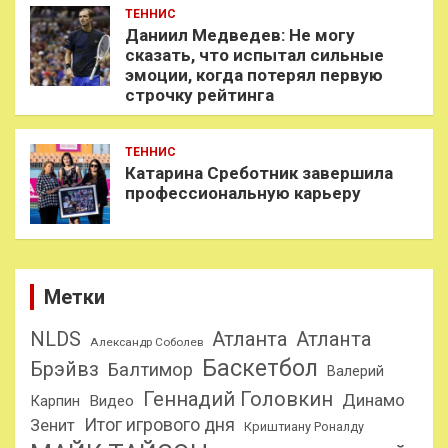
ТЕННИС
Даниил Медведев: Не могу
сказать, что испытал сильные
эмоции, когда потерял первую
строчку рейтинга
ТЕННИС
Катарина Среботник завершила
профессиональную карьеру
Метки
NLDS
Атланта
Атланта
Александр Соболев
Баскетбол
Брэйвз
Балтимор
Валерий
Геннадий Головкин
Динамо
Карпин
Видео
Итог игрового дня
Зенит
Криштиану Роналду