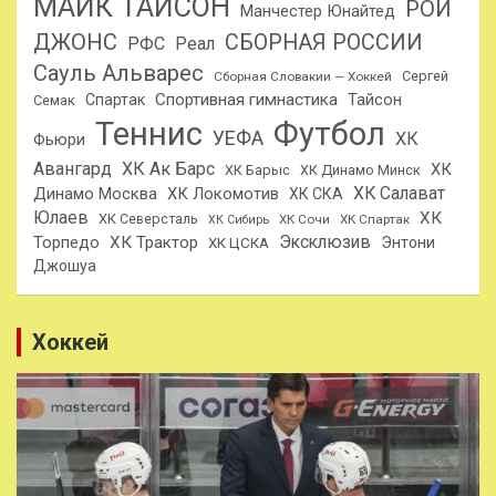
МАЙК ТАЙСОН
РОЙ
Манчестер Юнайтед
ДЖОНС
СБОРНАЯ РОССИИ
РФС
Реал
Сауль Альварес
Сергей
Сборная Словакии — Хоккей
Спортивная гимнастика
Тайсон
Спартак
Семак
Теннис
Футбол
УЕФА
ХК
Фьюри
Авангард
ХК Ак Барс
ХК
ХК Барыс
ХК Динамо Минск
ХК Салават
Динамо Москва
ХК Локомотив
ХК СКА
Юлаев
ХК
ХК Северсталь
ХК Сочи
ХК Спартак
ХК Сибирь
Эксклюзив
Торпедо
ХК Трактор
Энтони
ХК ЦСКА
Джошуа
Хоккей