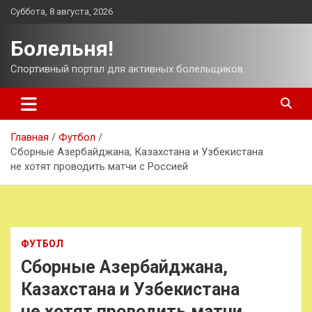
Перейти
Суббота, 8 августа, 2026
к
содержимому
Болельня!
Спортивный портал для активных болельщиков.
Главная
Футбол
Сборные Азербайджана, Казахстана и Узбекистана
не хотят проводить матчи с Россией
ФУТБОЛ
Сборные Азербайджана,
Казахстана и Узбекистана
не хотят проводить матчи