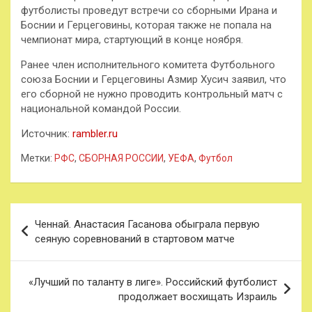
футболисты проведут встречи со сборными Ирана и
Боснии и Герцеговины, которая также не попала на
чемпионат мира, стартующий в конце ноября.
Ранее член исполнительного комитета Футбольного
союза Боснии и Герцеговины Азмир Хусич заявил, что
его сборной не нужно проводить контрольный матч с
национальной командой России.
Источник:
rambler.ru
Метки:
РФС
,
СБОРНАЯ РОССИИ
,
УЕФА
,
Футбол
Навигация
Ченнай. Анастасия Гасанова обыграла первую
по
сеяную соревнований в стартовом матче
записям
«Лучший по таланту в лиге». Российский футболист
продолжает восхищать Израиль