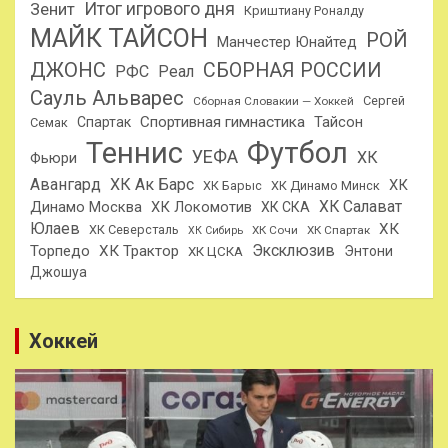
Итог игрового дня
Зенит
Криштиану Роналду
МАЙК ТАЙСОН
РОЙ
Манчестер Юнайтед
ДЖОНС
СБОРНАЯ РОССИИ
РФС
Реал
Сауль Альварес
Сергей
Сборная Словакии — Хоккей
Спортивная гимнастика
Тайсон
Спартак
Семак
Теннис
Футбол
УЕФА
ХК
Фьюри
Авангард
ХК Ак Барс
ХК
ХК Барыс
ХК Динамо Минск
ХК Салават
Динамо Москва
ХК Локомотив
ХК СКА
Юлаев
ХК
ХК Северсталь
ХК Сочи
ХК Спартак
ХК Сибирь
Эксклюзив
Торпедо
ХК Трактор
Энтони
ХК ЦСКА
Джошуа
Хоккей