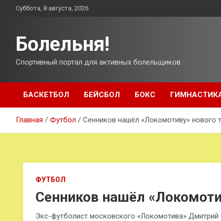
Перейти
Суббота, 8 августа, 2026
к
содержимому
Болельня!
Спортивный портал для активных болельщиков.
БАСКЕТБОЛ
БЕЙСБОЛ
БОКС
ГИМНАСТИК
Главная
Футбол
Сенников нашёл «Локомотиву» нового 
ФУТБОЛ
Сенников нашёл «Локомоти
Экс-футболист московского «Локомотива» Дмитрий 