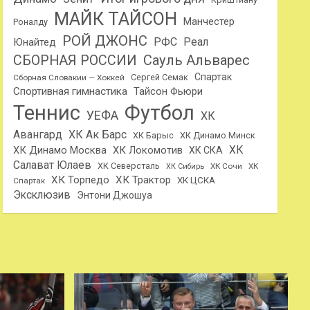
МАЙК ТАЙСОН
Манчестер
Роналду
РОЙ ДЖОНС
РФС
Реал
Юнайтед
Сауль Альварес
СБОРНАЯ РОССИИ
Спартак
Сергей Семак
Сборная Словакии — Хоккей
Спортивная гимнастика
Тайсон Фьюри
Теннис
Футбол
УЕФА
ХК
Авангард
ХК Ак Барс
ХК Барыс
ХК Динамо Минск
ХК
ХК Динамо Москва
ХК Локомотив
ХК СКА
Салават Юлаев
ХК Северсталь
ХК Сочи
ХК
ХК Сибирь
ХК Торпедо
ХК Трактор
ХК ЦСКА
Спартак
Эксклюзив
Энтони Джошуа