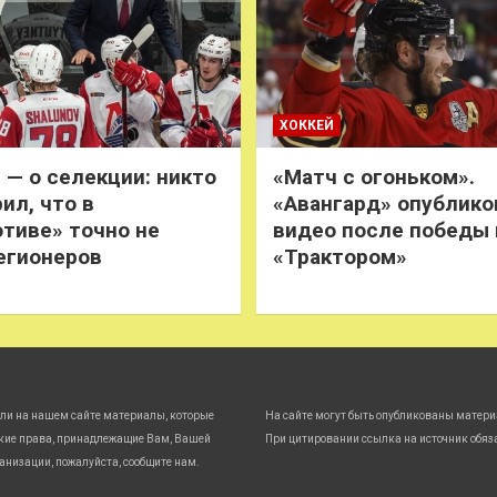
ХОККЕЙ
 — о селекции: никто
«Матч с огоньком».
ил, что в
«Авангард» опублико
тиве» точно не
видео после победы
егионеров
«Трактором»
ли на нашем сайте материалы, которые
На сайте могут быть опубликованы матери
кие права, принадлежащие Вам, Вашей
При цитировании ссылка на источник обяз
анизации, пожалуйста, сообщите нам.