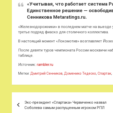
«Учитывая, что работает система Ра
Единственное решение — освободив
Сенникова Metaratings.ru.
«Железнодорожники» в последнем матче на выезде у
третье подряд фиаско для столичного коллектива.
В настоящий момент «Локомотив» возглавляет Йозе
После девяти туров чемпионата России москвичи наб
таблице.
Источник:
rambler.ru
Метки:
Дмитрий Сенников
,
Доменико Тедеско
,
Спартак
,
Навигация
Экс-президент «Спартака» Червиченко назвал
по
Соболева самым распущенным игроком РПЛ