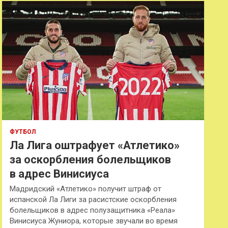
к
ФУТБОЛ
Ла Лига оштрафует «Атлетико»
за оскорбления болельщиков
в адрес Винисиуса
Мадридский «Атлетико» получит штраф от
испанской Ла Лиги за расистские оскорбления
болельщиков в адрес полузащитника «Реала»
Винисиуса Жуниора, которые звучали во время