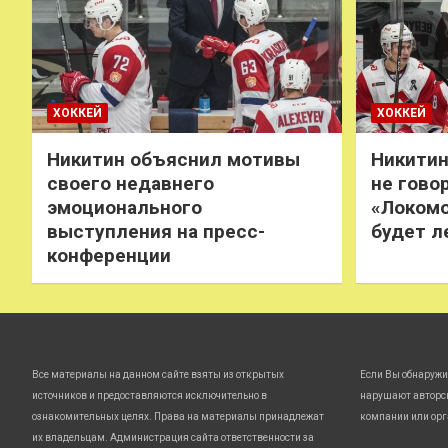
ХОККЕЙ
ХОККЕЙ
Никитин объяснил мотивы
Никитин
своего недавнего
не говор
эмоционального
«Локомо
выступления на пресс-
будет л
конференции
Все материалы на данном сайте взяты из открытых
Если Вы обнаружи
источников и предоставляются исключительно в
нарушают авторс
ознакомительных целях. Права на материалы принадлежат
компании или орг
их владельцам. Администрация сайта ответственности за