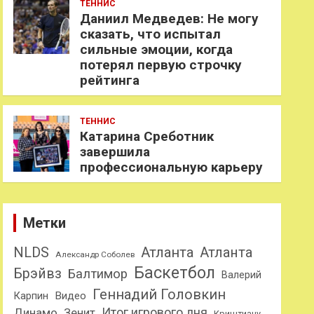
ТЕННИС
Даниил Медведев: Не могу
сказать, что испытал
сильные эмоции, когда
потерял первую строчку
рейтинга
ТЕННИС
Катарина Среботник
завершила
профессиональную карьеру
Метки
NLDS
Атланта
Атланта
Александр Соболев
Баскетбол
Брэйвз
Балтимор
Валерий
Геннадий Головкин
Карпин
Видео
Динамо
Итог игрового дня
Зенит
Криштиану