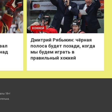
ХОККЕЙ
Дмитрий Рябыкин: чёрная
вал
полоса будет позади, когда
 над
мы будем играть в
правильный хоккей
алы 18+!
ательна.