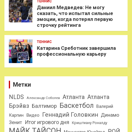
ТЕННИС
Даниил Медведев: Не могу
сказать, что испытал сильные
эмоции, когда потерял первую
строчку рейтинга
ТЕННИС
Катарина Среботник завершила
профессиональную карьеру
Метки
NLDS
Атланта
Атланта
Александр Соболев
Баскетбол
Брэйвз
Балтимор
Валерий
Геннадий Головкин
Динамо
Карпин
Видео
Итог игрового дня
Зенит
Криштиану Роналду
МАЙК ТАЙСОН
РОЙ