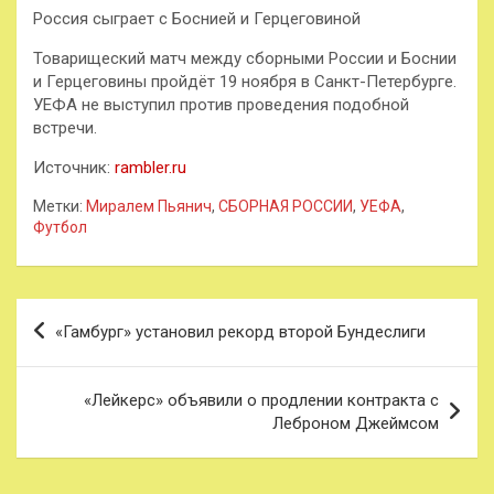
Россия сыграет с Боснией и Герцеговиной
Товарищеский матч между сборными России и Боснии
и Герцеговины пройдёт 19 ноября в Санкт-Петербурге.
УЕФА не выступил против проведения подобной
встречи.
Источник:
rambler.ru
Метки:
Миралем Пьянич
,
СБОРНАЯ РОССИИ
,
УЕФА
,
Футбол
Навигация
«Гамбург» установил рекорд второй Бундеслиги
по
записям
«Лейкерс» объявили о продлении контракта с
Леброном Джеймсом