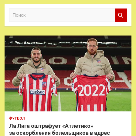
П
о
и
с
к
ФУТБОЛ
Ла Лига оштрафует «Атлетико»
за оскорбления болельщиков в адрес