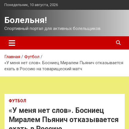
Перейти
Понедельник, 10 августа, 2026
к
содержимому
Болельня!
Спортивный портал для активных болельщиков.
Главная
Футбол
«У меня нет слов». Босниец Миралем Пьянич отказывается
ехать в Россию на товарищеский матч
ФУТБОЛ
«У меня нет слов». Босниец
Миралем Пьянич отказывается
ехать в Россию