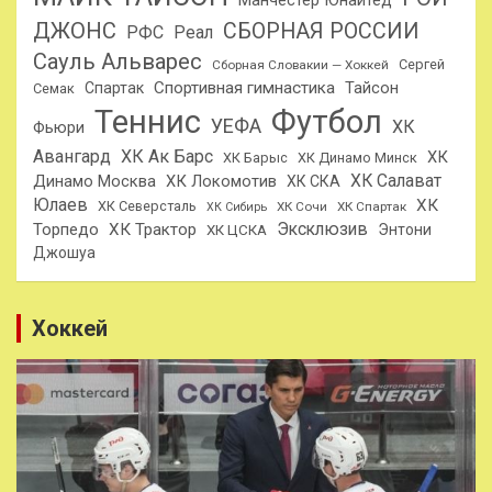
Манчестер Юнайтед
ДЖОНС
СБОРНАЯ РОССИИ
РФС
Реал
Сауль Альварес
Сергей
Сборная Словакии — Хоккей
Спортивная гимнастика
Тайсон
Спартак
Семак
Теннис
Футбол
УЕФА
ХК
Фьюри
Авангард
ХК Ак Барс
ХК
ХК Барыс
ХК Динамо Минск
ХК Салават
Динамо Москва
ХК Локомотив
ХК СКА
Юлаев
ХК
ХК Северсталь
ХК Сочи
ХК Спартак
ХК Сибирь
Эксклюзив
Торпедо
ХК Трактор
Энтони
ХК ЦСКА
Джошуа
Хоккей