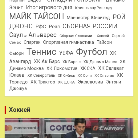
Карпин
Видео
Итог игрового дня
Зенит
Криштиану Роналду
МАЙК ТАЙСОН
РОЙ
Манчестер Юнайтед
ДЖОНС
СБОРНАЯ РОССИИ
РФС
Реал
Сауль Альварес
Сергей
Сборная Словакии — Хоккей
Спортивная гимнастика
Тайсон
Спартак
Семак
Теннис
Футбол
УЕФА
ХК
Фьюри
Авангард
ХК Ак Барс
ХК
ХК Барыс
ХК Динамо Минск
ХК Салават
Динамо Москва
ХК Локомотив
ХК СКА
Юлаев
ХК
ХК Северсталь
ХК Сочи
ХК Спартак
ХК Сибирь
Эксклюзив
Торпедо
ХК Трактор
Энтони
ХК ЦСКА
Джошуа
Хоккей