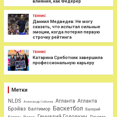
влияния, как Федерер
ТЕННИС
Даниил Медведев: Не могу
сказать, что испытал сильные
эмоции, когда потерял первую
строчку рейтинга
ТЕННИС
Катарина Среботник завершила
профессиональную карьеру
Метки
NLDS
Атланта
Атланта
Александр Соболев
Баскетбол
Брэйвз
Балтимор
Валерий
Геннадий Головкин
Динамо