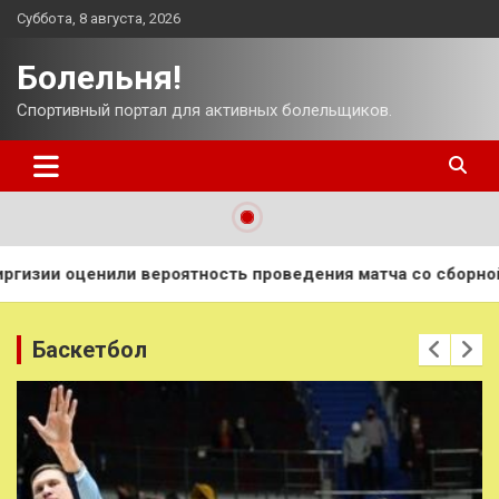
Перейти
Суббота, 8 августа, 2026
к
содержимому
Болельня!
Спортивный портал для активных болельщиков.
роведения матча со сборной России
Бразильские футбо
Баскетбол