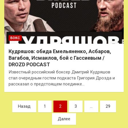
БОКС
Кудряшов: обида Емельяненко, Асбаров,
Вагабов, Исмаилов, бой с Гассиевым /
DROZD PODCAST
Известный российский боксер Дмитрий Кудряшов
стал очередным гостем подкаста Григория Дрозда и
рассказал о предстоящем поединке…
Пагинация
Назад
1
2
3
…
29
записей
Далее