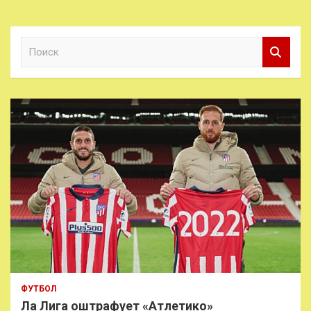
П
о
и
с
к
ФУТБОЛ
Ла Лига оштрафует «Атлетико»