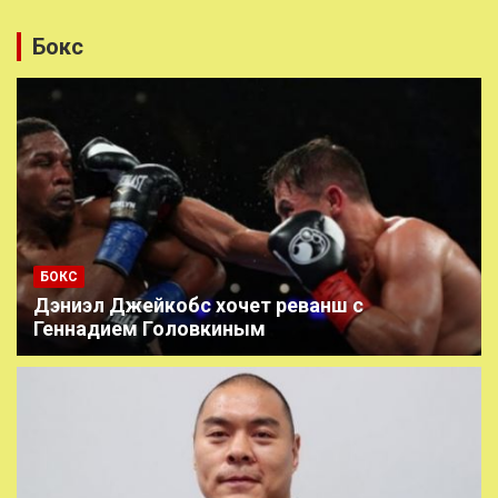
Бокс
БОКС
Дэниэл Джейкобс хочет реванш с
Геннадием Головкиным