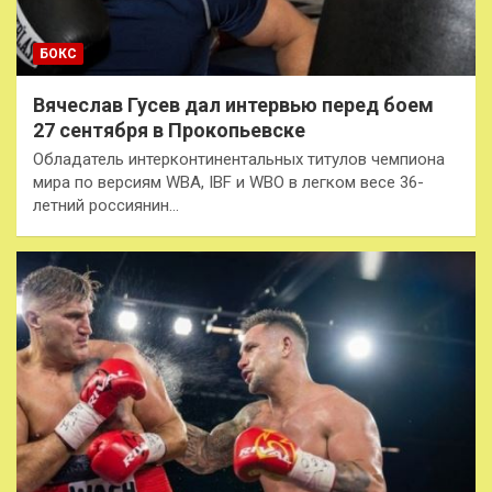
БОКС
Вячеслав Гусев дал интервью перед боем
27 сентября в Прокопьевске
Обладатель интерконтинентальных титулов чемпиона
мира по версиям WBA, IBF и WBO в легком весе 36-
летний россиянин…