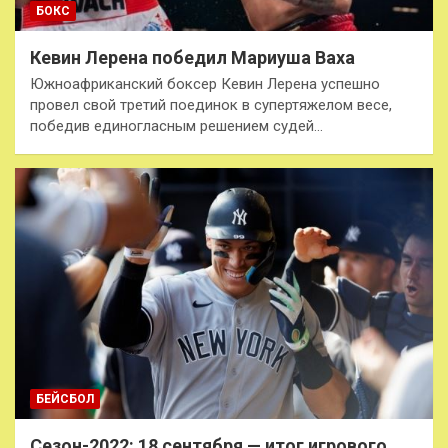
БОКС
Кевин Лерена победил Мариуша Ваха
Южноафриканский боксер Кевин Лерена успешно
провел свой третий поединок в супертяжелом весе,
победив единогласным решением судей…
БЕЙСБОЛ
Сезон-2022: 18 сентября — итог игрового