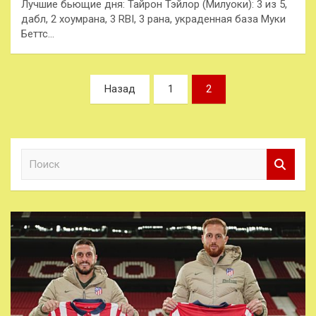
Лучшие бьющие дня: Тайрон Тэйлор (Милуоки): 3 из 5,
дабл, 2 хоумрана, 3 RBI, 3 рана, украденная база Муки
Беттс…
Пагинация
Назад
1
2
записей
П
о
и
с
к