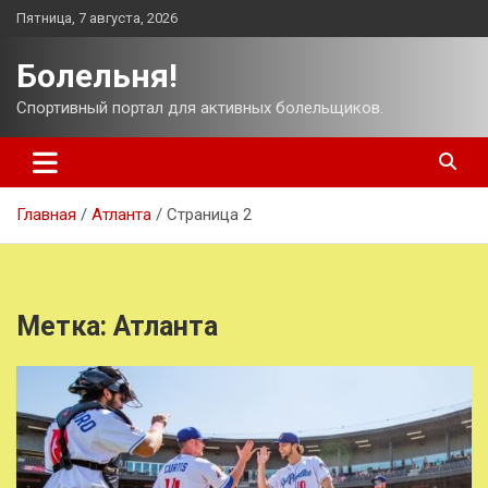
Перейти
Пятница, 7 августа, 2026
к
содержимому
Болельня!
Спортивный портал для активных болельщиков.
Главная
Атланта
Страница 2
Метка:
Атланта