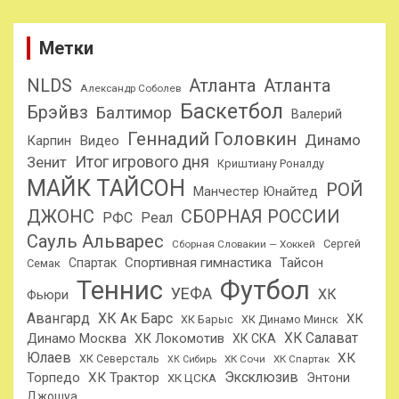
Метки
NLDS
Атланта
Атланта
Александр Соболев
Баскетбол
Брэйвз
Балтимор
Валерий
Геннадий Головкин
Динамо
Карпин
Видео
Итог игрового дня
Зенит
Криштиану Роналду
МАЙК ТАЙСОН
РОЙ
Манчестер Юнайтед
ДЖОНС
СБОРНАЯ РОССИИ
РФС
Реал
Сауль Альварес
Сергей
Сборная Словакии — Хоккей
Спортивная гимнастика
Тайсон
Спартак
Семак
Теннис
Футбол
УЕФА
ХК
Фьюри
Авангард
ХК Ак Барс
ХК
ХК Барыс
ХК Динамо Минск
ХК Салават
Динамо Москва
ХК Локомотив
ХК СКА
Юлаев
ХК
ХК Северсталь
ХК Сочи
ХК Спартак
ХК Сибирь
Эксклюзив
Торпедо
ХК Трактор
Энтони
ХК ЦСКА
Джошуа