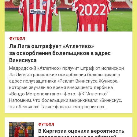
ФУТБОЛ
Ла Лига оштрафует «Атлетико»
за оскорбления болельщиков в адрес
Винисиуса
Мадридский «Атлетико» получит штраф от испанской
Ла Лиги за расистские оскорбления болельщиков в
адрес полузащитника «Реала» Винисиуса Жуниора,
которые звучали во время вчерашнего дерби на
«Вандо Метрополитано». Фото: ФК "Атлетико"
Напомним, что болельщики выкрикивали: «Винисиус,
ты обезьяна»! Также фанаты «матрасников»…
ФУТБОЛ
В Киргизии оценили вероятность
проведения матча со сборной