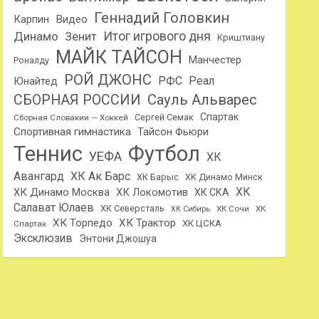
Геннадий Головкин
Карпин
Видео
Динамо
Итог игрового дня
Зенит
Криштиану
МАЙК ТАЙСОН
Манчестер
Роналду
РОЙ ДЖОНС
РФС
Реал
Юнайтед
Сауль Альварес
СБОРНАЯ РОССИИ
Спартак
Сергей Семак
Сборная Словакии — Хоккей
Спортивная гимнастика
Тайсон Фьюри
Теннис
Футбол
УЕФА
ХК
Авангард
ХК Ак Барс
ХК Барыс
ХК Динамо Минск
ХК
ХК Динамо Москва
ХК Локомотив
ХК СКА
Салават Юлаев
ХК Северсталь
ХК Сочи
ХК
ХК Сибирь
ХК Торпедо
ХК Трактор
ХК ЦСКА
Спартак
Эксклюзив
Энтони Джошуа