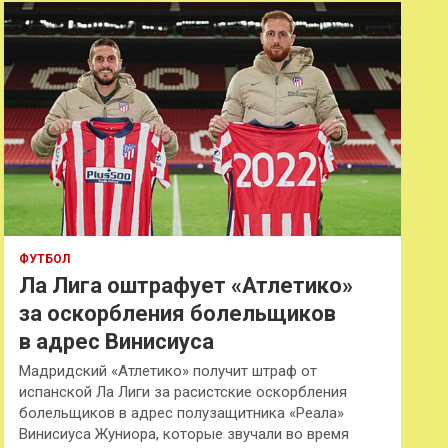
к
ФУТБОЛ
Ла Лига оштрафует «Атлетико»
за оскорбления болельщиков
в адрес Винисиуса
Мадридский «Атлетико» получит штраф от
испанской Ла Лиги за расистские оскорбления
болельщиков в адрес полузащитника «Реала»
Винисиуса Жуниора, которые звучали во время