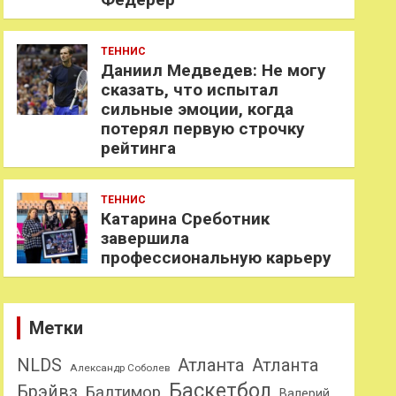
ТЕННИС
Даниил Медведев: Не могу
сказать, что испытал
сильные эмоции, когда
потерял первую строчку
рейтинга
ТЕННИС
Катарина Среботник
завершила
профессиональную карьеру
Метки
NLDS
Атланта
Атланта
Александр Соболев
Баскетбол
Брэйвз
Балтимор
Валерий