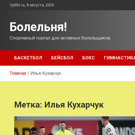
Перейти
Суббота, 8 августа, 2026
к
содержимому
Болельня!
Спортивный портал для активных болельщиков.
БАСКЕТБОЛ
БЕЙСБОЛ
БОКС
ГИМНАСТИК
Главная
Илья Кухарчук
Метка:
Илья Кухарчук