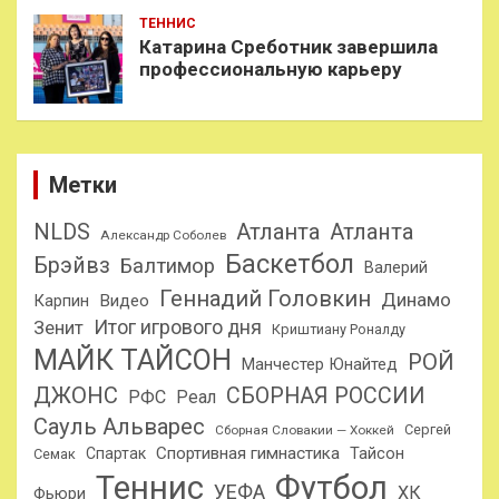
ТЕННИС
Катарина Среботник завершила
профессиональную карьеру
Метки
NLDS
Атланта
Атланта
Александр Соболев
Баскетбол
Брэйвз
Балтимор
Валерий
Геннадий Головкин
Динамо
Карпин
Видео
Итог игрового дня
Зенит
Криштиану Роналду
МАЙК ТАЙСОН
РОЙ
Манчестер Юнайтед
ДЖОНС
СБОРНАЯ РОССИИ
РФС
Реал
Сауль Альварес
Сергей
Сборная Словакии — Хоккей
Спортивная гимнастика
Тайсон
Спартак
Семак
Теннис
Футбол
УЕФА
ХК
Фьюри