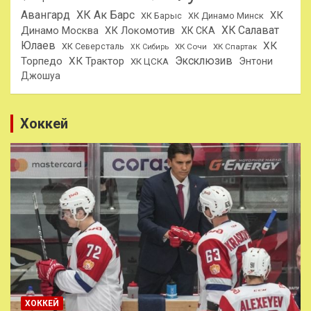
Авангард
ХК Ак Барс
ХК
ХК Барыс
ХК Динамо Минск
ХК Салават
Динамо Москва
ХК Локомотив
ХК СКА
Юлаев
ХК
ХК Северсталь
ХК Сочи
ХК Спартак
ХК Сибирь
Эксклюзив
Торпедо
ХК Трактор
Энтони
ХК ЦСКА
Джошуа
Хоккей
ХОККЕЙ