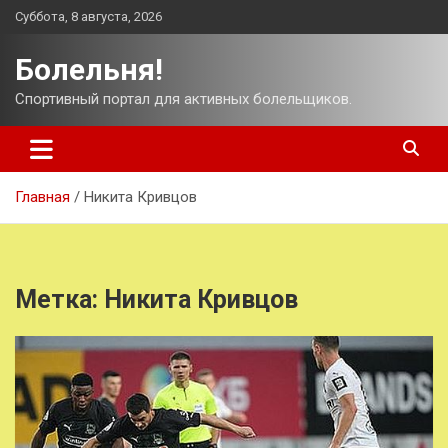
Перейти
Суббота, 8 августа, 2026
к
содержимому
Болельня!
Спортивный портал для активных болельщиков.
Главная
Никита Кривцов
Метка:
Никита Кривцов