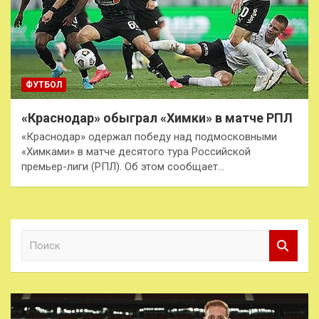
ФУТБОЛ
«Краснодар» обыграл «Химки» в матче РПЛ
«Краснодар» одержал победу над подмосковными
«Химками» в матче десятого тура Российской
премьер-лиги (РПЛ). Об этом сообщает…
П
о
и
с
к