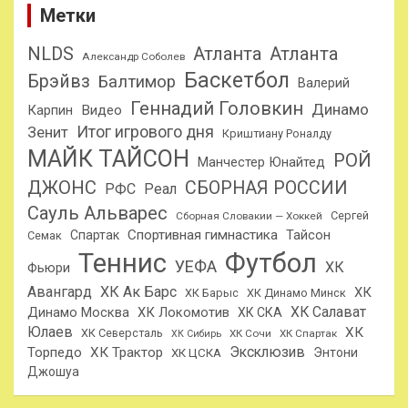
Метки
NLDS
Атланта
Атланта
Александр Соболев
Баскетбол
Брэйвз
Балтимор
Валерий
Геннадий Головкин
Динамо
Карпин
Видео
Итог игрового дня
Зенит
Криштиану Роналду
МАЙК ТАЙСОН
РОЙ
Манчестер Юнайтед
ДЖОНС
СБОРНАЯ РОССИИ
РФС
Реал
Сауль Альварес
Сергей
Сборная Словакии — Хоккей
Спортивная гимнастика
Тайсон
Спартак
Семак
Теннис
Футбол
УЕФА
ХК
Фьюри
Авангард
ХК Ак Барс
ХК
ХК Барыс
ХК Динамо Минск
ХК Салават
Динамо Москва
ХК Локомотив
ХК СКА
Юлаев
ХК
ХК Северсталь
ХК Сочи
ХК Спартак
ХК Сибирь
Эксклюзив
Торпедо
ХК Трактор
Энтони
ХК ЦСКА
Джошуа