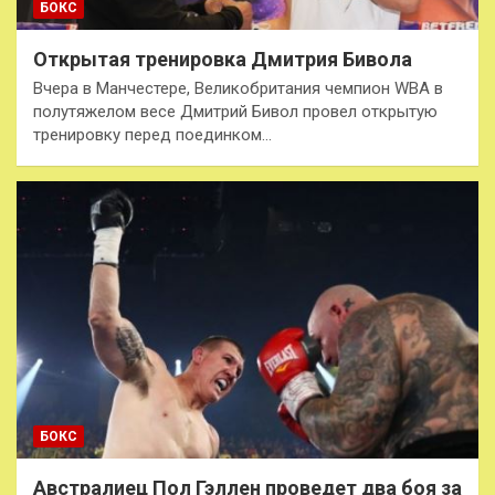
БОКС
Открытая тренировка Дмитрия Бивола
Вчера в Манчестере, Великобритания чемпион WBA в
полутяжелом весе Дмитрий Бивол провел открытую
тренировку перед поединком…
БОКС
Австралиец Пол Гэллен проведет два боя за