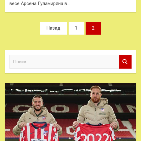
весе Арсена Гуламиряна в…
Пагинация
Назад
1
2
записей
П
о
и
с
к