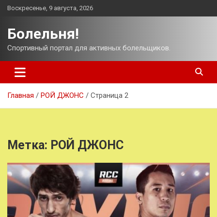
Перейти
Воскресенье, 9 августа, 2026
к
содержимому
Болельня!
Спортивный портал для активных болельщиков.
Главная
РОЙ ДЖОНС
Страница 2
Метка:
РОЙ ДЖОНС