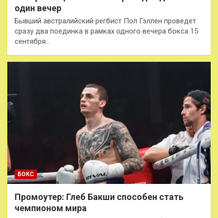
один вечер
Бывший австралийский регбист Пол Гэллен проведет
сразу два поединка в рамках одного вечера бокса 15
сентября…
БОКС
Промоутер: Глеб Бакши способен стать
чемпионом мира