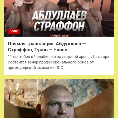
БОКС
Прямая трансляция: Абдуллаев —
Страффон, Туков — Чавес
11 сентября в Челябинске на ледовой арене «Трактор»
состоится вечер профессионального бокса от
промоутерской компании RCC…