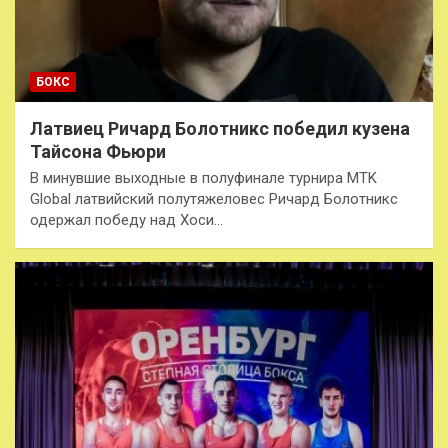
БОКС
Латвиец Ричард Болотникс победил кузена
Тайсона Фьюри
В минувшие выходные в полуфинале турнира MTK
Global латвийский полутяжеловес Ричард Болотникс
одержал победу над Хоси…