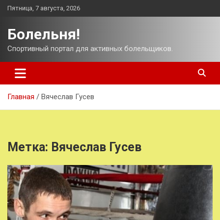
Перейти
Пятница, 7 августа, 2026
к
содержимому
Болельня!
Спортивный портал для активных болельщиков.
Главная
Вячеслав Гусев
Метка:
Вячеслав Гусев