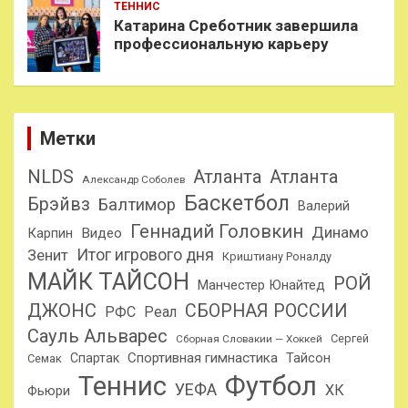
ТЕННИС
Катарина Среботник завершила
профессиональную карьеру
Метки
NLDS
Атланта
Атланта
Александр Соболев
Баскетбол
Брэйвз
Балтимор
Валерий
Геннадий Головкин
Динамо
Карпин
Видео
Итог игрового дня
Зенит
Криштиану Роналду
МАЙК ТАЙСОН
РОЙ
Манчестер Юнайтед
ДЖОНС
СБОРНАЯ РОССИИ
РФС
Реал
Сауль Альварес
Сергей
Сборная Словакии — Хоккей
Спортивная гимнастика
Тайсон
Спартак
Семак
Теннис
Футбол
УЕФА
ХК
Фьюри