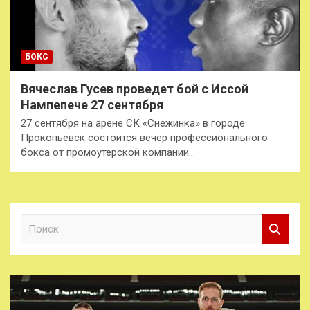
БОКС
Вячеслав Гусев проведет бой с Иссой
Нампепече 27 сентября
27 сентября на арене СК «Снежинка» в городе
Прокопьевск состоится вечер профессионального
бокса от промоутерской компании…
П
о
и
с
к