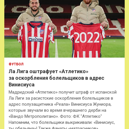
ФУТБОЛ
Ла Лига оштрафует «Атлетико»
за оскорбления болельщиков в адрес
Винисиуса
Мадридский «Атлетико» получит штраф от испанской
Ла Лиги за расистские оскорбления болельщиков в
адрес полузащитника «Реала» Винисиуса Жуниора,
которые звучали во время вчерашнего дерби на
«Вандо Метрополитано». Фото: ФК "Атлетико"
Напомним, что болельщики выкрикивали: «Винисиус,
ты обезьяна»! Также фанаты «матрасников»…