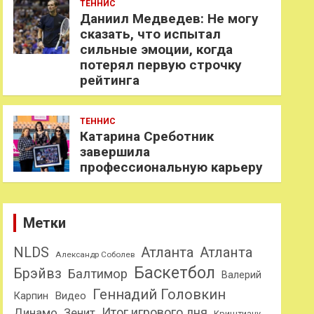
ТЕННИС
Даниил Медведев: Не могу
сказать, что испытал
сильные эмоции, когда
потерял первую строчку
рейтинга
ТЕННИС
Катарина Среботник
завершила
профессиональную карьеру
Метки
NLDS
Атланта
Атланта
Александр Соболев
Баскетбол
Брэйвз
Балтимор
Валерий
Геннадий Головкин
Карпин
Видео
Динамо
Итог игрового дня
Зенит
Криштиану