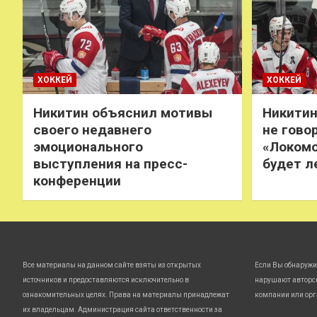
ХОККЕЙ
ХОККЕЙ
Никитин объяснил мотивы
Никитин
своего недавнего
не говор
эмоционального
«Локомо
выступления на пресс-
будет л
конференции
Все материалы на данном сайте взяты из открытых
Если Вы обнаружи
источников и предоставляются исключительно в
нарушают авторс
ознакомительных целях. Права на материалы принадлежат
компании или орг
их владельцам. Администрация сайта ответственности за