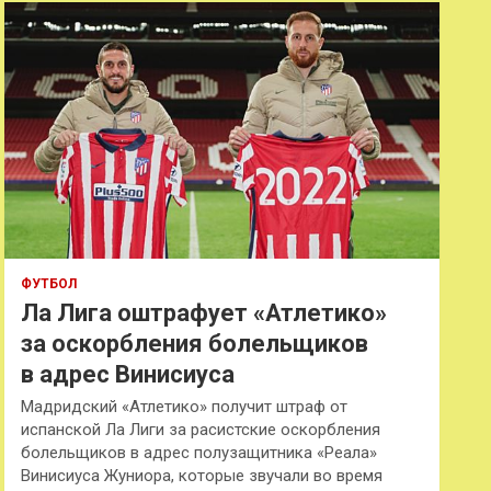
к
ФУТБОЛ
Ла Лига оштрафует «Атлетико»
за оскорбления болельщиков
в адрес Винисиуса
Мадридский «Атлетико» получит штраф от
испанской Ла Лиги за расистские оскорбления
болельщиков в адрес полузащитника «Реала»
Винисиуса Жуниора, которые звучали во время