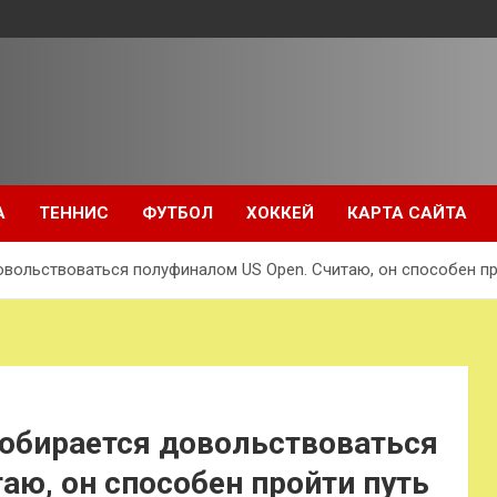
А
ТЕННИС
ФУТБОЛ
ХОККЕЙ
КАРТА САЙТА
овольствоваться полуфиналом US Open. Считаю, он способен пр
собирается довольствоваться
аю, он способен пройти путь