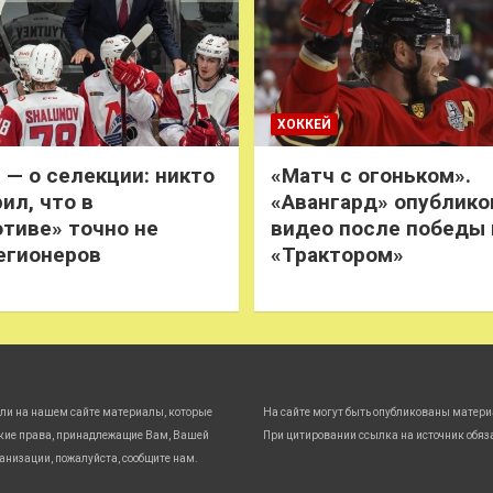
ХОККЕЙ
 — о селекции: никто
«Матч с огоньком».
ил, что в
«Авангард» опублико
тиве» точно не
видео после победы
егионеров
«Трактором»
ли на нашем сайте материалы, которые
На сайте могут быть опубликованы матери
кие права, принадлежащие Вам, Вашей
При цитировании ссылка на источник обяз
анизации, пожалуйста, сообщите нам.