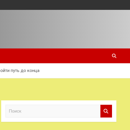
ойти путь до конца
П
о
и
с