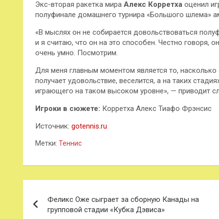
Экс-вторая ракетка мира
Алекс Корретха
оценил иг
полуфинале домашнего турнира «Большого шлема» а
«В мыслях он не собирается довольствоваться полуф
и я считаю, что он на это способен. Честно говоря, 
очень умно. Посмотрим.
Для меня главным моментом является то, насколько 
получает удовольствие, веселится, а на таких стадия
играющего на таком высоком уровне», — приводит сл
Игроки в сюжете:
Корретха Алекс Тиафо Фрэнсис
Источник:
gotennis.ru
Метки:
Теннис
Навигация
Феликс Оже сыграет за сборную Канады на
по
групповой стадии «Кубка Дэвиса»