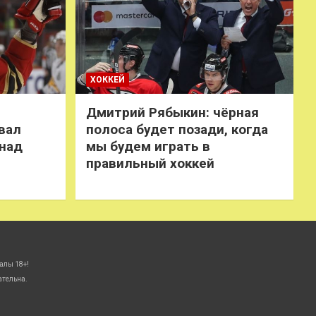
ХОККЕЙ
Дмитрий Рябыкин: чёрная
вал
полоса будет позади, когда
 над
мы будем играть в
правильный хоккей
алы 18+!
ательна.