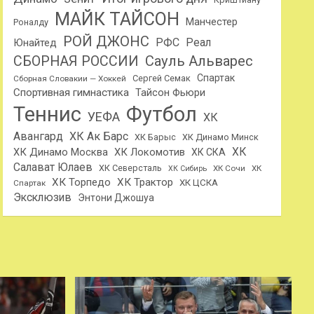
МАЙК ТАЙСОН
Манчестер
Роналду
РОЙ ДЖОНС
РФС
Реал
Юнайтед
Сауль Альварес
СБОРНАЯ РОССИИ
Спартак
Сергей Семак
Сборная Словакии — Хоккей
Спортивная гимнастика
Тайсон Фьюри
Теннис
Футбол
УЕФА
ХК
Авангард
ХК Ак Барс
ХК Барыс
ХК Динамо Минск
ХК
ХК Динамо Москва
ХК Локомотив
ХК СКА
Салават Юлаев
ХК Северсталь
ХК Сочи
ХК
ХК Сибирь
ХК Торпедо
ХК Трактор
ХК ЦСКА
Спартак
Эксклюзив
Энтони Джошуа