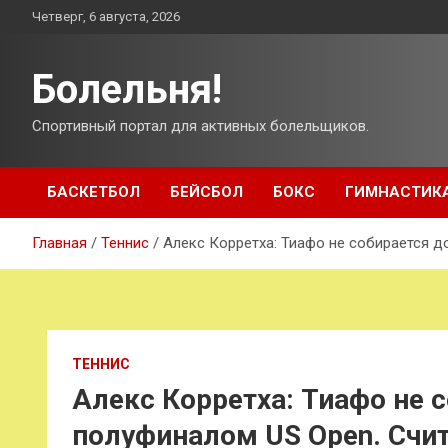
Перейти
Четверг, 6 августа, 2026
к
содержимому
Болельня!
Спортивный портал для активных болельщиков.
БАСКЕТБОЛ
БЕЙСБОЛ
БОКС
ГИМНАСТИК
Главная
Теннис
Алекс Корретха: Тиафо не собирается д
ТЕННИС
Алекс Корретха: Тиафо не 
полуфиналом US Open. Счит