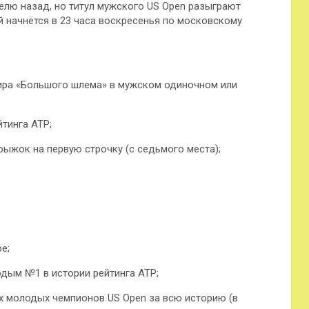
елю назад, но титул мужского US Open разыграют
ый начнётся в 23 часа воскресенья по московскому
нира «Большого шлема» в мужском одиночном или
тинга ATP;
рыжок на первую строчку (с седьмого места);
е;
дым №1 в истории рейтинга ATP;
х молодых чемпионов US Open за всю историю (в