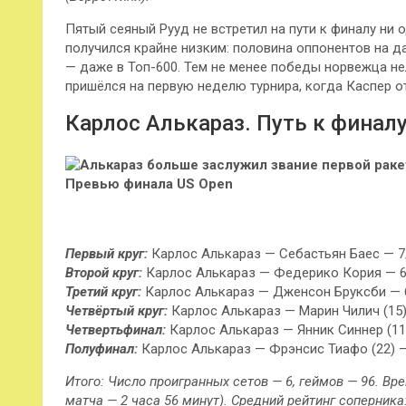
Пятый сеяный Рууд не встретил на пути к финалу ни 
получился крайне низким: половина оппонентов на д
— даже в Топ-600. Тем не менее победы норвежца н
пришёлся на первую неделю турнира, когда Каспер о
Карлос Алькараз. Путь к финал
Первый круг:
Карлос Алькараз — Себастьян Баес — 7/5
Второй круг:
Карлос Алькараз — Федерико Кория — 6/2
Третий круг:
Карлос Алькараз — Дженсон Бруксби — 6/
Четвёртый круг:
Карлос Алькараз — Марин Чилич (15) — 
Четвертьфинал:
Карлос Алькараз — Янник Синнер (11) — 
Полуфинал:
Карлос Алькараз — Фрэнсис Тиафо (22) — 6/7
Итого: Число проигранных сетов — 6, геймов — 96. Вр
матча — 2 часа 56 минут). Средний рейтинг соперника