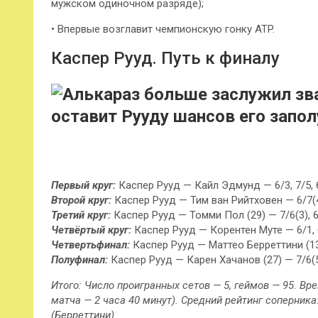
мужском одиночном разряде);
• Впервые возглавит чемпионскую гонку ATP.
Каспер Рууд. Путь к финалу
Первый круг:
Каспер Рууд — Кайл Эдмунд — 6/3, 7/5, 
Второй круг:
Каспер Рууд — Тим ван Рийтховен — 6/7(4),
Третий круг:
Каспер Рууд — Томми Пол (29) — 7/6(3), 6/7
Четвёртый круг:
Каспер Рууд — Корентен Муте — 6/1, 6/
Четвертьфинал:
Каспер Рууд — Маттео Берреттини (13) 
Полуфинал:
Каспер Рууд — Карен Хачанов (27) — 7/6(5),
Итого: Число проигранных сетов — 5, геймов — 95. Вре
матча — 2 часа 40 минут). Средний рейтинг соперника
(Берреттини).