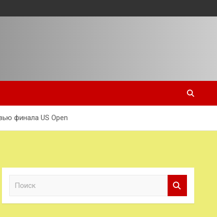
евью финала US Open
П
о
и
с