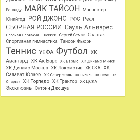
МАЙК ТАЙСОН
Манчестер
Роналду
РОЙ ДЖОНС
РФС
Реал
Юнайтед
Сауль Альварес
СБОРНАЯ РОССИИ
Спартак
Сергей Семак
Сборная Словакии — Хоккей
Спортивная гимнастика
Тайсон Фьюри
Теннис
Футбол
УЕФА
ХК
Авангард
ХК Ак Барс
ХК Барыс
ХК Динамо Минск
ХК
ХК Динамо Москва
ХК Локомотив
ХК СКА
Салават Юлаев
ХК Северсталь
ХК Сочи
ХК
ХК Сибирь
ХК Торпедо
ХК Трактор
ХК ЦСКА
Спартак
Эксклюзив
Энтони Джошуа