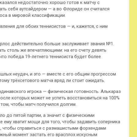
казался недостаточно хорошо готов к матчу с
ть себя аутсайдером — а во Флориде он считался
лоса в мировой классификации.
ления для обоих теннисистов — и, кажется, с ним
Карлос действительно больше заслуживает звания №1.
ть столь же впечатляющими: на его счету девять
 что победа 19-летнего теннисиста будет более
ошлых неудач, и это — вместе с его общим прогрессом
тому трёхсетового матча вряд ли стоит ожидать.
ндинавского игрока — физическая готовность. Алькараз
после которых может не успеть восстановиться на 100%
 том, чтобы матч получился долгим.
ло до пятой партии, а значит с физическими
же ему хватит мощи для того, чтобы задавить соперника
го, чтобы справиться с размашистыми форхендами
нужный момент застать его врасплох искусным