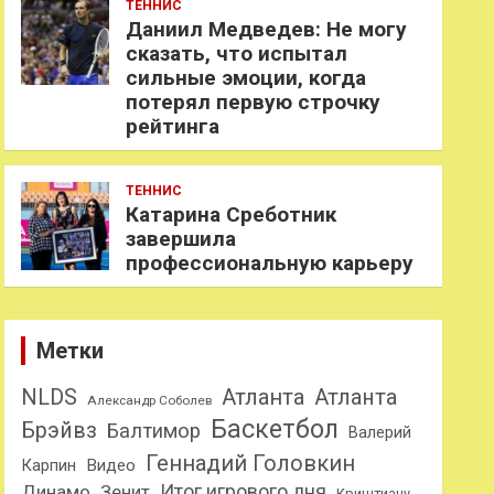
ТЕННИС
Даниил Медведев: Не могу
сказать, что испытал
сильные эмоции, когда
потерял первую строчку
рейтинга
ТЕННИС
Катарина Среботник
завершила
профессиональную карьеру
Метки
NLDS
Атланта
Атланта
Александр Соболев
Баскетбол
Брэйвз
Балтимор
Валерий
Геннадий Головкин
Карпин
Видео
Динамо
Итог игрового дня
Зенит
Криштиану