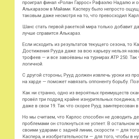
проиграл финал «Ролан Гаррос» Рафаэлю Надалю и о
Алькаразом в Майами. Касперу было непросто ощуща
таковым даже несмотря на то, что превосходил Кар
Шанс стать первой ракеткой мира только добавит дав
лучше справится Алькараз.
Если исходить из результатов текущего сезона, то 
Достижения Рууда даже за всю карьеру нельзя назва
трофеев — и все завоёваны на турнирах ATP 250. Так
логичной.
С другой стороны, Рууд должен извлечь уроки из пр
на харде — поможет навязать оппоненту борьбу. Поэ
Как ни странно, одно из вероятных преимуществ ска
провёл три подряд крайне изнурительных поединка, 
даже в свои 19. Так что скорее Рууд заинтересован в
Но мы считаем, что Карлос способен не доводить де
проблемами он столкнуться не успеет. В остальном 
своими ударами с задней линии, скорости — для то
Каспера, и изобретательности — для того, чтобы в 