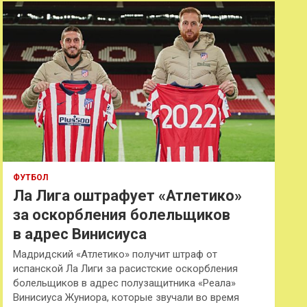
к
ФУТБОЛ
Ла Лига оштрафует «Атлетико»
за оскорбления болельщиков
в адрес Винисиуса
Мадридский «Атлетико» получит штраф от
испанской Ла Лиги за расистские оскорбления
болельщиков в адрес полузащитника «Реала»
Винисиуса Жуниора, которые звучали во время