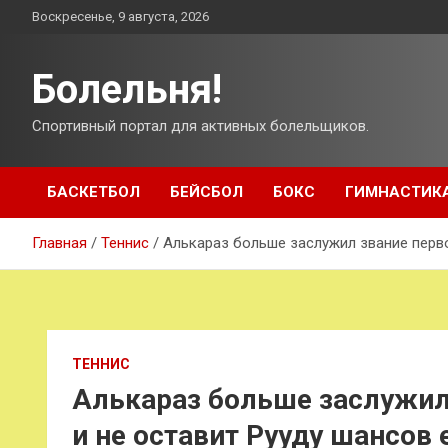
Перейти
Воскресенье, 9 августа, 2026
к
содержимому
Болельня!
Спортивный портал для активных болельщиков.
БАСКЕТБОЛ
БЕЙСБОЛ
БОКС
ГИМНАСТИК
Главная
Теннис
Алькараз больше заслужил звание перво
ТЕННИС
Алькараз больше заслужил
и не оставит Рууду шансов 