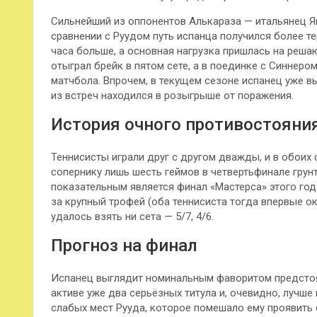
Сильнейший из оппонентов Алькараза — итальянец Ян
сравнении с Руудом путь испанца получился более т
часа больше, а основная нагрузка пришлась на реша
отыграл брейк в пятом сете, а в поединке с Синнером
матчбола. Впрочем, в текущем сезоне испанец уже вы
из встреч находился в розыгрыше от поражения.
История очного противостояни
Теннисисты играли друг с другом дважды, и в обоих 
сопернику лишь шесть геймов в четвертьфинале грунто
показательным является финал «Мастерса» этого год
за крупный трофей (оба теннисиста тогда впервые ок
удалось взять ни сета — 5/7, 4/6.
Прогноз на финал
Испанец выглядит номинальным фаворитом предстояще
активе уже два серьёзных титула и, очевидно, лучше
слабых мест Рууда, которое помешало ему проявить 