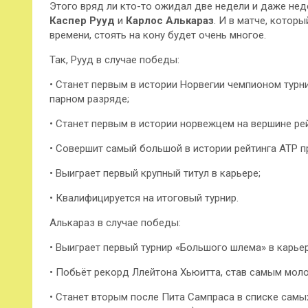
Этого вряд ли кто-то ожидал две недели и даже нед
Каспер Рууд
и
Карлос Алькараз
. И в матче, котор
времени, стоять на кону будет очень многое.
Так, Рууд в случае победы:
•
Станет первым в истории Норвегии чемпионом тур
парном разряде;
• Станет первым в истории норвежцем на вершине рей
• Совершит самый большой в истории рейтинга ATP п
• Выиграет первый крупный титул в карьере;
• Квалифицируется на итоговый турнир.
Алькараз в случае победы:
• Выиграет первый турнир «Большого шлема» в карьер
• Побьёт рекорд Ллейтона Хьюитта, став самым моло
• Станет вторым после Пита Сампраса в списке самы