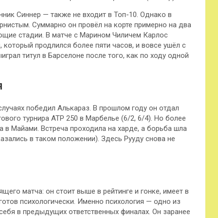
ник Синнер — также не входит в Топ-10. Однако в
ернистым. Суммарно он провёл на корте примерно на два
ющие стадии. В матче с Марином Чиличем Карлос
, который продлился более пяти часов, и вовсе ушёл с
играл титул в Барселоне после того, как по ходу одной
я
случаях победил Алькараз. В прошлом году он отдал
вого турнира ATP 250 в Марбелье (6/2, 6/4). Но более
а в Майами. Встреча проходила на харде, а борьба шла
азались в таком положении). Здесь Рууду снова не
го матча: он стоит выше в рейтинге и гонке, имеет в
 готов психологически. Именно психология — одно из
себя в предыдущих ответственных финалах. Он заранее