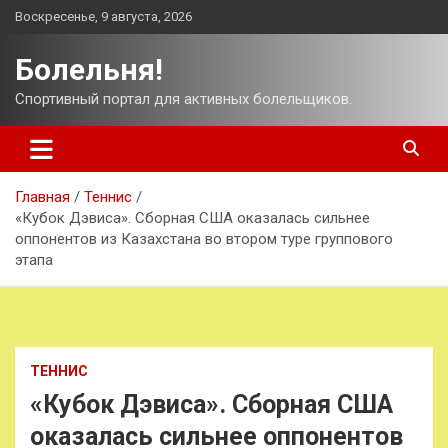
Перейти
Воскресенье, 9 августа, 2026
к
содержимому
Болельня!
Спортивный портал для активных болельщиков.
Главная
Теннис
«Кубок Дэвиса». Сборная США оказалась сильнее
оппонентов из Казахстана во втором туре группового
этапа
ТЕННИС
«Кубок Дэвиса». Сборная США
оказалась сильнее оппонентов