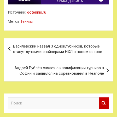
Источник:
gotennis.ru
Метки:
Теннис
Навигация
Василевский назвал 3 одноклубников, которые
по
станут лучшими снайперами НХЛ в новом сезоне
записям
Андрей Рублёв снялся с квалификации турнира в
Софии и заявился на соревнования в Неаполе
П
о
и
с