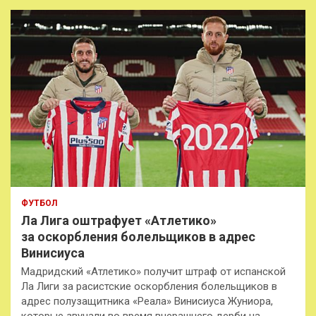
к
ФУТБОЛ
Ла Лига оштрафует «Атлетико»
за оскорбления болельщиков в адрес
Винисиуса
Мадридский «Атлетико» получит штраф от испанской
Ла Лиги за расистские оскорбления болельщиков в
адрес полузащитника «Реала» Винисиуса Жуниора,