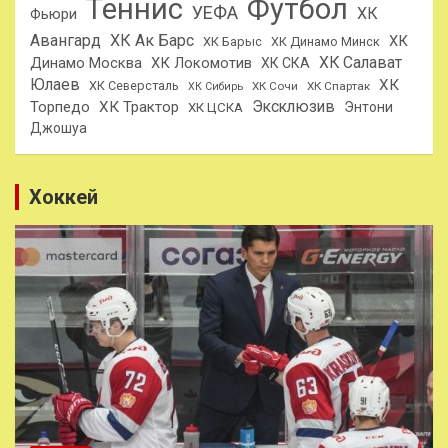
Теннис
Футбол
УЕФА
ХК
Фьюри
Авангард
ХК Ак Барс
ХК
ХК Барыс
ХК Динамо Минск
ХК Салават
Динамо Москва
ХК Локомотив
ХК СКА
Юлаев
ХК
ХК Северсталь
ХК Сочи
ХК Спартак
ХК Сибирь
Эксклюзив
Торпедо
ХК Трактор
Энтони
ХК ЦСКА
Джошуа
Хоккей