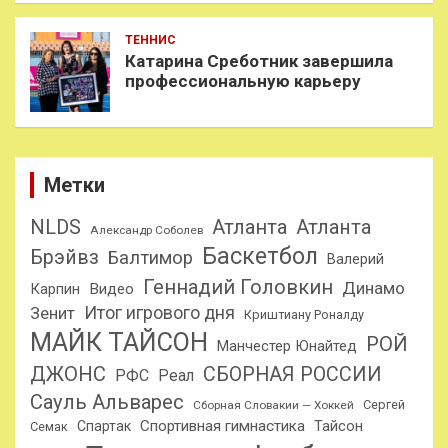
ТЕННИС
Катарина Среботник завершила
профессиональную карьеру
Метки
NLDS
Атланта
Атланта
Александр Соболев
Баскетбол
Брэйвз
Балтимор
Валерий
Геннадий Головкин
Динамо
Карпин
Видео
Итог игрового дня
Зенит
Криштиану Роналду
МАЙК ТАЙСОН
РОЙ
Манчестер Юнайтед
ДЖОНС
СБОРНАЯ РОССИИ
РФС
Реал
Сауль Альварес
Сергей
Сборная Словакии — Хоккей
Спортивная гимнастика
Тайсон
Спартак
Семак