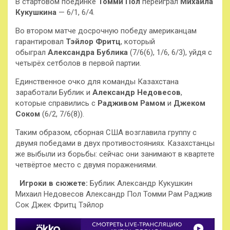
В стартовом поединке
Томми Пол
переиграл
Михаила
Кукушкина
— 6/1, 6/4.
Во
втором матче досрочную победу американцам
гарантировал
Тэйлор Фритц
, который
обыграл
Александра Бублика
(7/6(6), 1/6, 6/3), уйдя с
четырёх сетболов в первой партии.
Единственное очко для команды Казахстана
заработали Бублик и
Александр Недовесов
,
которые справились с
Радживом Рамом
и
Джеком
Соком
(6/2, 7/6(8)).
Таким образом, сборная США возглавила группу с
двумя победами в двух противостояниях. Казахстанцы
же выбыли из борьбы: сейчас они занимают в квартете
четвёртое место с двумя поражениями.
Игроки в сюжете:
Бублик Александр Кукушкин
Михаил Недовесов Александр Пол Томми Рам Раджив
Сок Джек Фритц Тэйлор