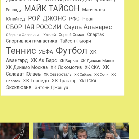
МАЙК ТАЙСОН
Манчестер
Роналду
РОЙ ДЖОНС
РФС
Реал
Юнайтед
Сауль Альварес
СБОРНАЯ РОССИИ
Спартак
Сергей Семак
Сборная Словакии — Хоккей
Спортивная гимнастика
Тайсон Фьюри
Теннис
Футбол
УЕФА
ХК
Авангард
ХК Ак Барс
ХК Барыс
ХК Динамо Минск
ХК
ХК Динамо Москва
ХК Локомотив
ХК СКА
Салават Юлаев
ХК Северсталь
ХК Сочи
ХК
ХК Сибирь
ХК Торпедо
ХК Трактор
ХК ЦСКА
Спартак
Эксклюзив
Энтони Джошуа