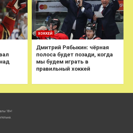
ХОККЕЙ
Дмитрий Рябыкин: чёрная
вал
полоса будет позади, когда
 над
мы будем играть в
правильный хоккей
алы 18+!
ательна.