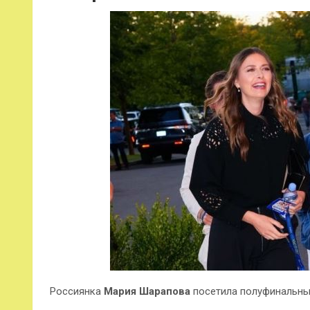
Россиянка
Мария Шарапова
посетила полуфинальный