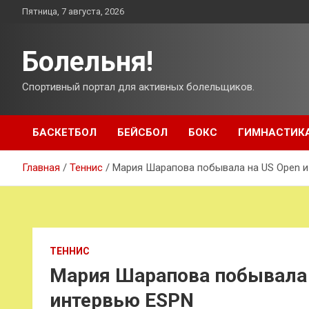
Перейти
Пятница, 7 августа, 2026
к
содержимому
Болельня!
Спортивный портал для активных болельщиков.
БАСКЕТБОЛ
БЕЙСБОЛ
БОКС
ГИМНАСТИК
Главная
Теннис
Мария Шарапова побывала на US Open и
ТЕННИС
Мария Шарапова побывала н
интервью ESPN