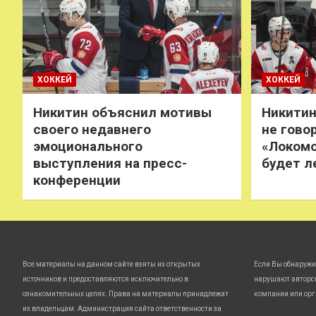
ХОККЕЙ
ХОККЕЙ
Никитин объяснил мотивы
Никитин
своего недавнего
не говор
эмоционального
«Локомо
выступления на пресс-
будет л
конференции
Все материалы на данном сайте взяты из открытых
Если Вы обнаружи
источников и предоставляются исключительно в
нарушают авторс
ознакомительных целях. Права на материалы принадлежат
компании или орг
их владельцам. Администрация сайта ответственности за