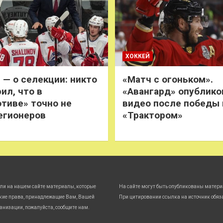
ХОККЕЙ
 — о селекции: никто
«Матч с огоньком».
ил, что в
«Авангард» опублико
тиве» точно не
видео после победы
егионеров
«Трактором»
ли на нашем сайте материалы, которые
На сайте могут быть опубликованы матери
кие права, принадлежащие Вам, Вашей
При цитировании ссылка на источник обяз
анизации, пожалуйста, сообщите нам.