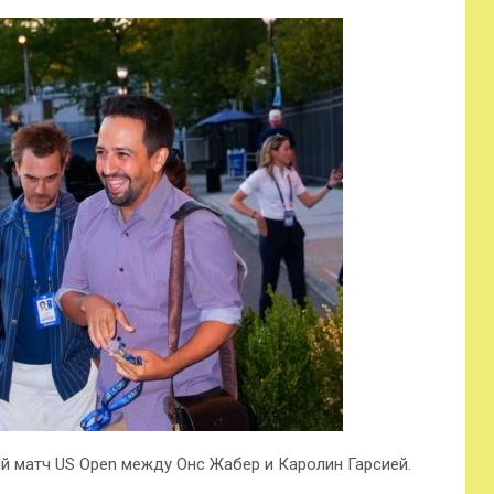
 матч US Open между Онс Жабер и Каролин Гарсией.