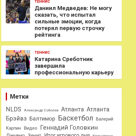
ТЕННИС
Даниил Медведев: Не могу
сказать, что испытал
сильные эмоции, когда
потерял первую строчку
рейтинга
ТЕННИС
Катарина Среботник
завершила
профессиональную карьеру
Метки
NLDS
Атланта
Атланта
Александр Соболев
Баскетбол
Брэйвз
Балтимор
Валерий
Геннадий Головкин
Карпин
Видео
Динамо
Итог игрового дня
Зенит
Криштиану