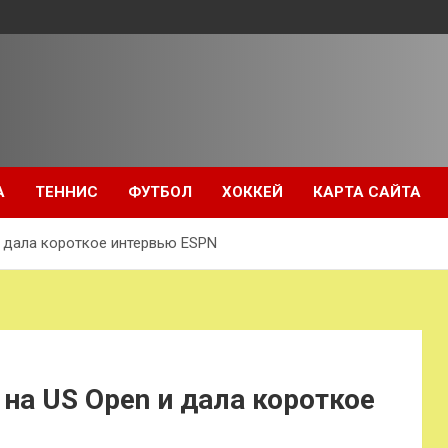
А
ТЕННИС
ФУТБОЛ
ХОККЕЙ
КАРТА САЙТА
 дала короткое интервью ESPN
а US Open и дала короткое