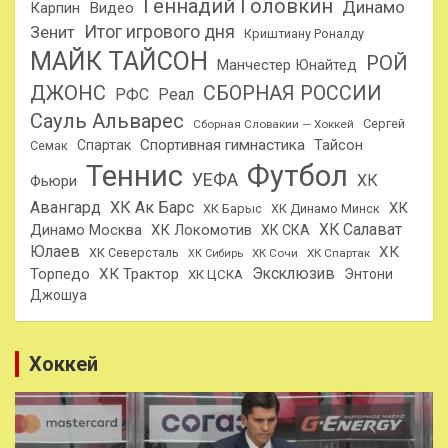
Геннадий Головкин
Динамо
Карпин
Видео
Итог игрового дня
Зенит
Криштиану Роналду
МАЙК ТАЙСОН
РОЙ
Манчестер Юнайтед
ДЖОНС
СБОРНАЯ РОССИИ
РФС
Реал
Сауль Альварес
Сергей
Сборная Словакии — Хоккей
Спортивная гимнастика
Тайсон
Спартак
Семак
Теннис
Футбол
УЕФА
ХК
Фьюри
Авангард
ХК Ак Барс
ХК
ХК Барыс
ХК Динамо Минск
ХК Салават
Динамо Москва
ХК Локомотив
ХК СКА
Юлаев
ХК
ХК Северсталь
ХК Сочи
ХК Спартак
ХК Сибирь
Эксклюзив
Торпедо
ХК Трактор
Энтони
ХК ЦСКА
Джошуа
Хоккей