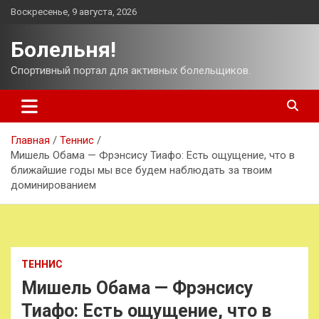
Перейти
Воскресенье, 9 августа, 2026
к
содержимому
Болельня!
Спортивный портал для активных болельщиков.
Главная
Теннис
Мишель Обама — Фрэнсису Тиафо: Есть ощущение, что в
ближайшие годы мы все будем наблюдать за твоим
доминированием
ТЕННИС
Мишель Обама — Фрэнсису
Тиафо: Есть ощущение, что в