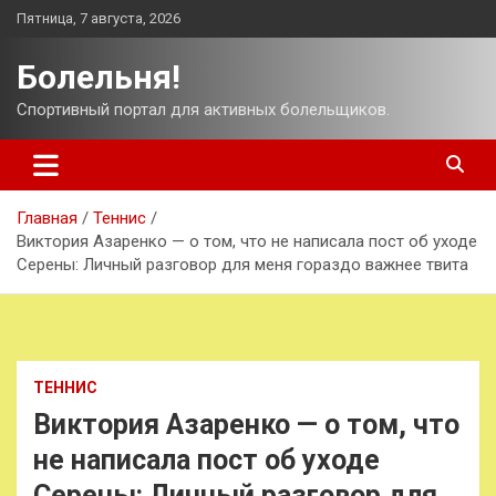
Перейти
Пятница, 7 августа, 2026
к
содержимому
Болельня!
Спортивный портал для активных болельщиков.
Главная
Теннис
Виктория Азаренко — о том, что не написала пост об уходе
Серены: Личный разговор для меня гораздо важнее твита
ТЕННИС
Виктория Азаренко — о том, что
не написала пост об уходе
Серены: Личный разговор для