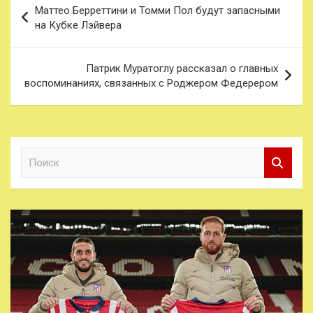
Маттео Берреттини и Томми Пол будут запасными
по
на Кубке Лэйвера
записям
Патрик Муратоглу рассказал о главных
воспоминаниях, связанных с Роджером Федерером
П
о
и
с
к