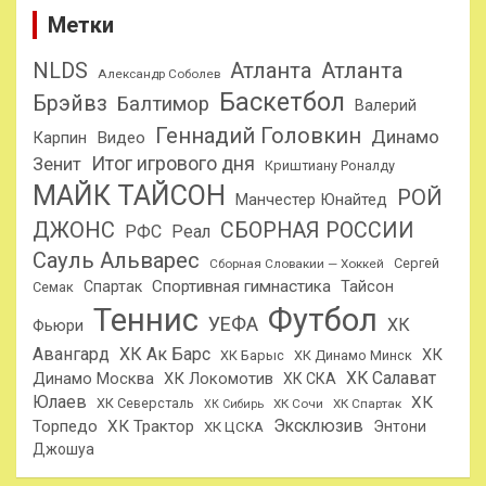
Метки
NLDS
Атланта
Атланта
Александр Соболев
Баскетбол
Брэйвз
Балтимор
Валерий
Геннадий Головкин
Динамо
Карпин
Видео
Итог игрового дня
Зенит
Криштиану Роналду
МАЙК ТАЙСОН
РОЙ
Манчестер Юнайтед
ДЖОНС
СБОРНАЯ РОССИИ
РФС
Реал
Сауль Альварес
Сергей
Сборная Словакии — Хоккей
Спортивная гимнастика
Тайсон
Спартак
Семак
Теннис
Футбол
УЕФА
ХК
Фьюри
Авангард
ХК Ак Барс
ХК
ХК Барыс
ХК Динамо Минск
ХК Салават
Динамо Москва
ХК Локомотив
ХК СКА
Юлаев
ХК
ХК Северсталь
ХК Сочи
ХК Спартак
ХК Сибирь
Эксклюзив
Торпедо
ХК Трактор
Энтони
ХК ЦСКА
Джошуа