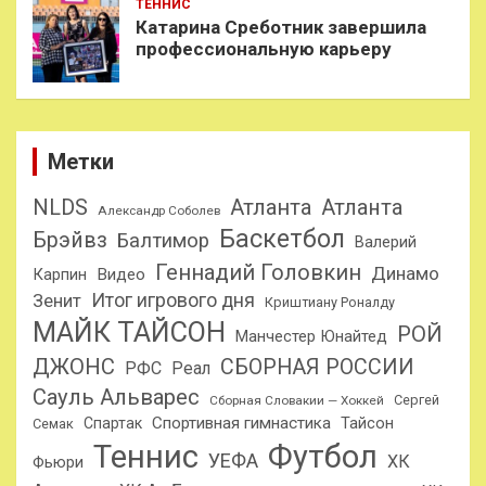
ТЕННИС
Катарина Среботник завершила
профессиональную карьеру
Метки
NLDS
Атланта
Атланта
Александр Соболев
Баскетбол
Брэйвз
Балтимор
Валерий
Геннадий Головкин
Динамо
Карпин
Видео
Итог игрового дня
Зенит
Криштиану Роналду
МАЙК ТАЙСОН
РОЙ
Манчестер Юнайтед
ДЖОНС
СБОРНАЯ РОССИИ
РФС
Реал
Сауль Альварес
Сергей
Сборная Словакии — Хоккей
Спортивная гимнастика
Тайсон
Спартак
Семак
Теннис
Футбол
УЕФА
ХК
Фьюри