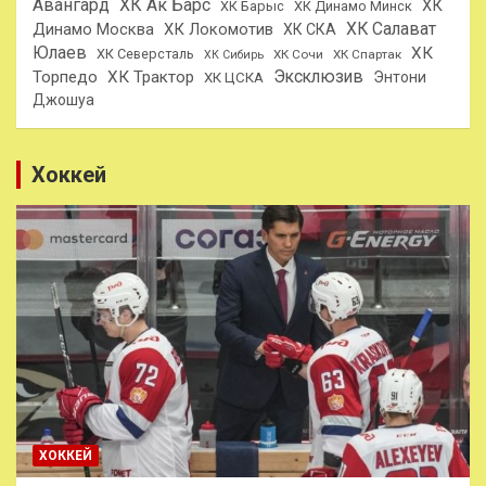
Авангард
ХК Ак Барс
ХК
ХК Барыс
ХК Динамо Минск
ХК Салават
Динамо Москва
ХК Локомотив
ХК СКА
Юлаев
ХК
ХК Северсталь
ХК Сочи
ХК Спартак
ХК Сибирь
Эксклюзив
Торпедо
ХК Трактор
Энтони
ХК ЦСКА
Джошуа
Хоккей
ХОККЕЙ