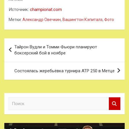
Источник:
championat.com
Метки:
Александр Овечкин
,
Вашингтон Кэпиталз
,
Фото
Навигация
Тайрон Вудли и Томми Фьюри планируют
по
боксерский бой в ноябре
записям
Состоялась жеребьёвка турнира ATP 250 в Метце
П
о
и
с
к