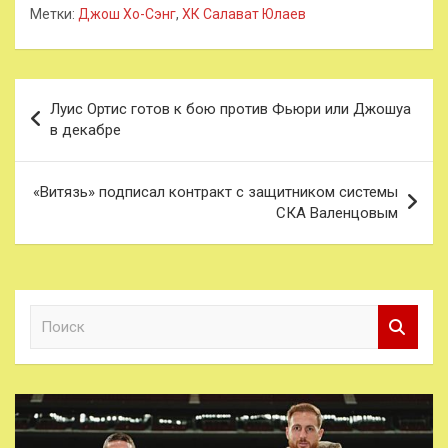
Метки:
Джош Хо-Сэнг
,
ХК Салават Юлаев
Навигация
Луис Ортис готов к бою против Фьюри или Джошуа
по
в декабре
записям
«Витязь» подписал контракт с защитником системы
СКА Валенцовым
П
о
и
с
к