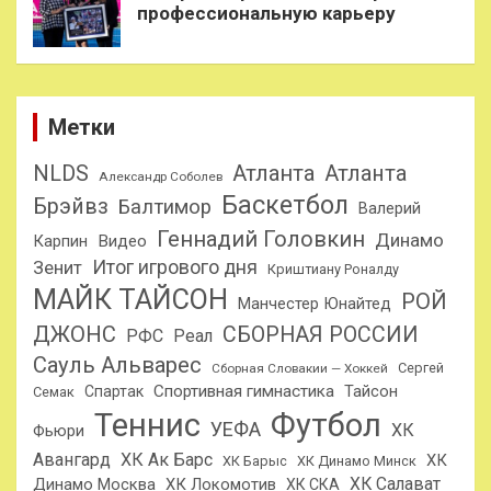
профессиональную карьеру
Метки
NLDS
Атланта
Атланта
Александр Соболев
Баскетбол
Брэйвз
Балтимор
Валерий
Геннадий Головкин
Динамо
Карпин
Видео
Итог игрового дня
Зенит
Криштиану Роналду
МАЙК ТАЙСОН
РОЙ
Манчестер Юнайтед
ДЖОНС
СБОРНАЯ РОССИИ
РФС
Реал
Сауль Альварес
Сергей
Сборная Словакии — Хоккей
Спортивная гимнастика
Тайсон
Спартак
Семак
Теннис
Футбол
УЕФА
ХК
Фьюри
Авангард
ХК Ак Барс
ХК
ХК Барыс
ХК Динамо Минск
ХК Салават
Динамо Москва
ХК Локомотив
ХК СКА