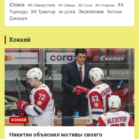
Юлаев
ХК
ХК Северсталь
ХК Сочи
ХК Спартак
ХК Сибирь
Эксклюзив
Торпедо
ХК Трактор
Энтони
ХК ЦСКА
Джошуа
Хоккей
ХОККЕЙ
Никитин объяснил мотивы своего