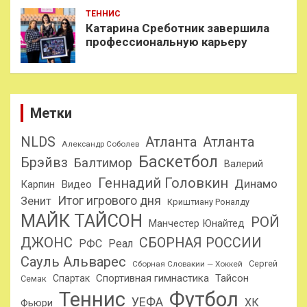
ТЕННИС
Катарина Среботник завершила
профессиональную карьеру
Метки
NLDS
Атланта
Атланта
Александр Соболев
Баскетбол
Брэйвз
Балтимор
Валерий
Геннадий Головкин
Динамо
Карпин
Видео
Итог игрового дня
Зенит
Криштиану Роналду
МАЙК ТАЙСОН
РОЙ
Манчестер Юнайтед
ДЖОНС
СБОРНАЯ РОССИИ
РФС
Реал
Сауль Альварес
Сергей
Сборная Словакии — Хоккей
Спортивная гимнастика
Тайсон
Спартак
Семак
Теннис
Футбол
УЕФА
ХК
Фьюри