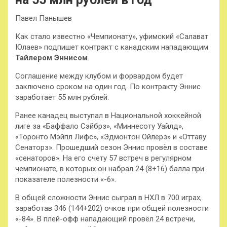
Павел Панышев
Как стало известно «Чемпионату», уфимский «Салават
Юлаев» подпишет контракт с канадским нападающим
Тайлером Эннисом
.
Соглашение между клубом и форвардом будет
заключено сроком на один год. По контракту Эннис
заработает 55 млн рублей.
Ранее канадец выступал в Национальной хоккейной
лиге за «Баффало Сэйбрз», «Миннесоту Уайлд»,
«Торонто Мэйпл Лифс», «Эдмонтон Ойлерз» и «Оттаву
Сенаторз». Прошедший сезон Эннис провёл в составе
«сенаторов». На его счету 57 встреч в регулярном
чемпионате, в которых он набрал 24 (8+16) балла при
показателе полезности «-6».
В общей сложности Эннис сыграл в НХЛ в 700 играх,
заработав 346 (144+202) очков при общей полезности
«-84». В плей-офф нападающий провёл 24 встречи,