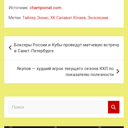
Источник:
championat.com
Метки:
Тайлер Эннис
,
ХК Салават Юлаев
,
Эксклюзив
Навигация
Боксеры России и Кубы проведут матчевую встречу
по
в Санкт-Петербурге
записям
Якупов — худший игрок текущего сезона КХЛ по
показателю полезности
П
о
и
с
к