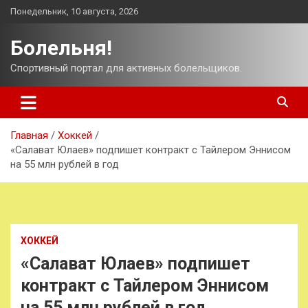
Перейти
Понедельник, 10 августа, 2026
к
содержимому
Болельня!
Спортивный портал для активных болельщиков.
Главная
Хоккей
«Салават Юлаев» подпишет контракт с Тайлером Эннисом
на 55 млн рублей в год
ХОККЕЙ
«Салават Юлаев» подпишет
контракт с Тайлером Эннисом
на 55 млн рублей в год