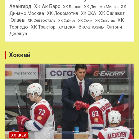
Авангард
ХК Ак Барс
ХК
ХК Барыс
ХК Динамо Минск
ХК Салават
Динамо Москва
ХК Локомотив
ХК СКА
Юлаев
ХК
ХК Северсталь
ХК Сочи
ХК Спартак
ХК Сибирь
Эксклюзив
Торпедо
ХК Трактор
Энтони
ХК ЦСКА
Джошуа
Хоккей
ХОККЕЙ