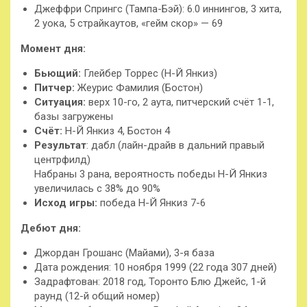
Джеффри Спрингс (Тампа-Бэй): 6.0 иннингов, 3 хита,
2 уока, 5 страйкаутов, «гейм скор» — 69
Момент дня:
Бьющий:
Глейбер Торрес (Н-Й Янкиз)
Питчер:
Жеурис Фамилия (Бостон)
Ситуация:
верх 10-го, 2 аута, питчерский счёт 1-1,
базы загружены
Счёт:
Н-Й Янкиз 4, Бостон 4
Результат
: дабл (лайн-драйв в дальний правый
центрфилд)
Набраны 3 рана, вероятность победы Н-Й Янкиз
увеличилась с 38% до 90%
Исход игры:
победа Н-Й Янкиз 7-6
Дебют дня:
Джордан Грошанс (Майами), 3-я база
Дата рождения: 10 ноября 1999 (22 года 307 дней)
Задрафтован: 2018 год, Торонто Блю Джейс, 1-й
раунд (12-й общий номер)