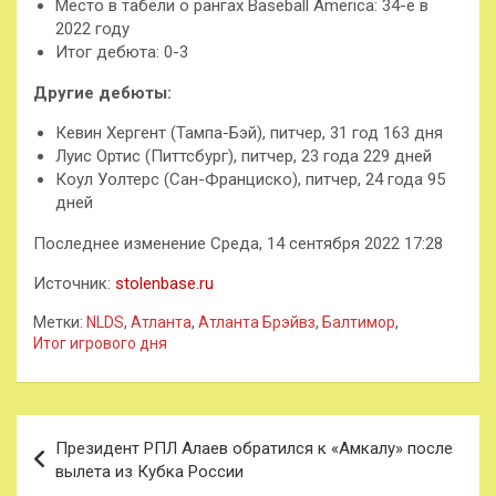
Место в табели о рангах Baseball America: 34-е в
2022 году
Итог дебюта: 0-3
Другие дебюты:
Кевин Хергент (Тампа-Бэй), питчер, 31 год 163 дня
Луис Ортис (Питтсбург), питчер, 23 года 229 дней
Коул Уолтерс (Сан-Франциско), питчер, 24 года 95
дней
Последнее изменение Среда, 14 сентября 2022 17:28
Источник:
stolenbase.ru
Метки:
NLDS
,
Атланта
,
Атланта Брэйвз
,
Балтимор
,
Итог игрового дня
Навигация
Президент РПЛ Алаев обратился к «Амкалу» после
по
вылета из Кубка России