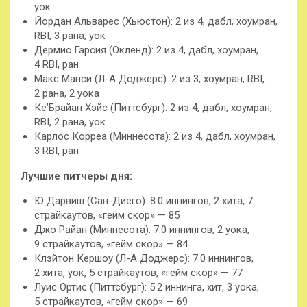
уок
Йордан Альварес (Хьюстон): 2 из 4, дабл, хоумран,
RBI, 3 рана, уок
Дермис Гарсия (Окленд): 2 из 4, дабл, хоумран,
4 RBI, ран
Макс Манси (Л-А Доджерс): 2 из 3, хоумран, RBI,
2 рана, 2 уока
Ке’Брайан Хэйс (Питтсбург): 2 из 4, дабл, хоумран,
RBI, 2 рана, уок
Карлос Корреа (Миннесота): 2 из 4, дабл, хоумран,
3 RBI, ран
Лучшие
питчеры
дня
:
Ю Дарвиш (Сан-Диего): 8.0 иннингов, 2 хита, 7
страйкаутов, «гейм скор» — 85
Джо Райан (Миннесота): 7.0 иннингов, 2 уока,
9 страйкаутов, «гейм скор» — 84
Клэйтон Кершоу (Л-А Доджерс): 7.0 иннингов,
2 хита, уок, 5 страйкаутов, «гейм скор» — 77
Луис Ортис (Питтсбург): 5.2 иннинга, хит, 3 уока,
5 страйкаутов, «гейм скор» — 69