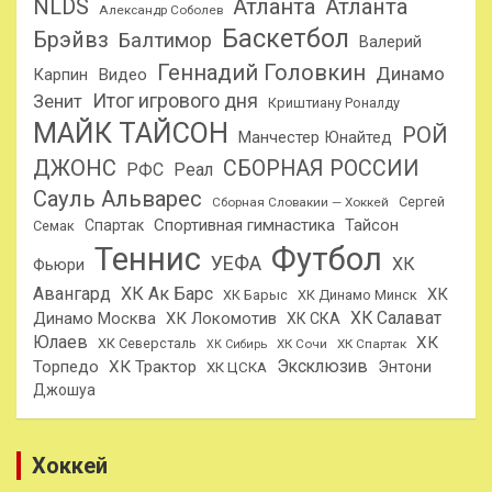
NLDS
Атланта
Атланта
Александр Соболев
Баскетбол
Брэйвз
Балтимор
Валерий
Геннадий Головкин
Динамо
Карпин
Видео
Итог игрового дня
Зенит
Криштиану Роналду
МАЙК ТАЙСОН
РОЙ
Манчестер Юнайтед
ДЖОНС
СБОРНАЯ РОССИИ
РФС
Реал
Сауль Альварес
Сергей
Сборная Словакии — Хоккей
Спортивная гимнастика
Тайсон
Спартак
Семак
Теннис
Футбол
УЕФА
ХК
Фьюри
Авангард
ХК Ак Барс
ХК
ХК Барыс
ХК Динамо Минск
ХК Салават
Динамо Москва
ХК Локомотив
ХК СКА
Юлаев
ХК
ХК Северсталь
ХК Сочи
ХК Спартак
ХК Сибирь
Эксклюзив
Торпедо
ХК Трактор
Энтони
ХК ЦСКА
Джошуа
Хоккей