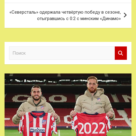
записям
«Северсталь» одержала четвёртую победу в сезоне,
отыгравшись с 0:2 с минским «Динамо»
П
о
и
с
к