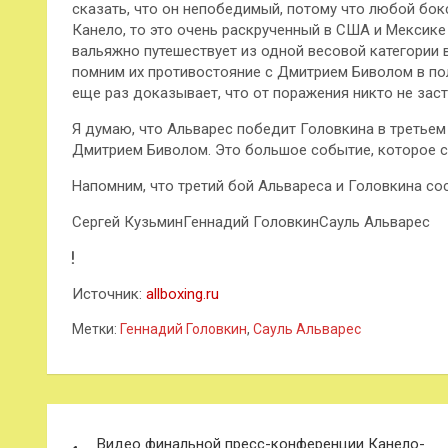
сказать, что он непобедимый, потому что любой бокс
Канело, то это очень раскрученный в США и Мексик
вальяжно путешествует из одной весовой категории 
помним их противостояние с Дмитрием Биволом в пол
еще раз доказывает, что от поражения никто не зас
Я думаю, что Альварес победит Головкина в третьем 
Дмитрием Биволом. Это большое событие, которое с
Напомним, что третий бой Альвареса и Головкина сос
Сергей КузьминГеннадий ГоловкинСауль Альварес
Источник:
allboxing.ru
Метки:
Геннадий Головкин
,
Сауль Альварес
Навигация
Видео финальной пресс-конференции Канело-