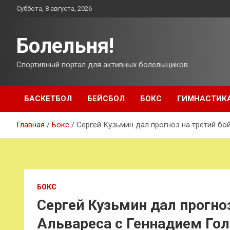
Перейти
Суббота, 8 августа, 2026
к
содержимому
Болельня!
Спортивный портал для активных болельщиков.
БАСКЕТБОЛ
БЕЙСБОЛ
БОКС
ГИМНАСТИК
Главная
Бокс
Сергей Кузьмин дал прогноз на третий б
БОКС
Сергей Кузьмин дал прогноз
Альвареса с Геннадием Го