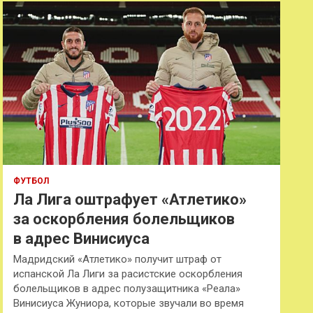
к
ФУТБОЛ
Ла Лига оштрафует «Атлетико»
за оскорбления болельщиков
в адрес Винисиуса
Мадридский «Атлетико» получит штраф от
испанской Ла Лиги за расистские оскорбления
болельщиков в адрес полузащитника «Реала»
Винисиуса Жуниора, которые звучали во время