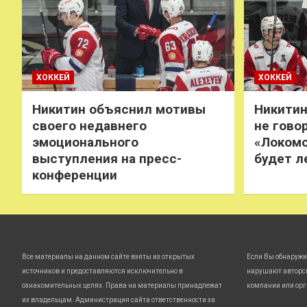
ХОККЕЙ
ХОККЕЙ
Никитин объяснил мотивы
Никитин
своего недавнего
не говор
эмоционального
«Локомо
выступления на пресс-
будет л
конференции
Все материалы на данном сайте взяты из открытых
Если Вы обнаружи
источников и предоставляются исключительно в
нарушают авторс
ознакомительных целях. Права на материалы принадлежат
компании или орг
их владельцам. Администрация сайта ответственности за