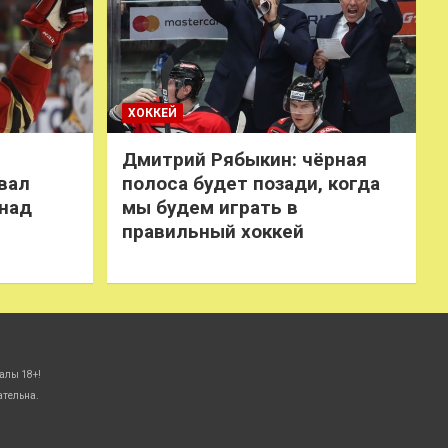
ХОККЕЙ
Дмитрий Рябыкин: чёрная
вал
полоса будет позади, когда
 над
мы будем играть в
правильный хоккей
алы 18+!
ательна.