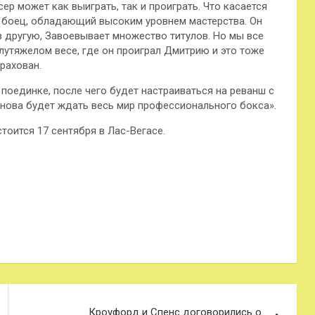
ер может как выиграть, так и проиграть. Что касается
е боец, обладающий высоким уровнем мастерства. Он
в другую, Завоевывает множество титулов. Но мы все
утяжелом весе, где он проиграл Дмитрию и это тоже
трахован.
поединке, после чего будет настраиваться на реванш с
нова будет ждать весь мир профессионального бокса».
тоится 17 сентября в Лас-Вегасе.
Кроуфорд и Спенс договорились о