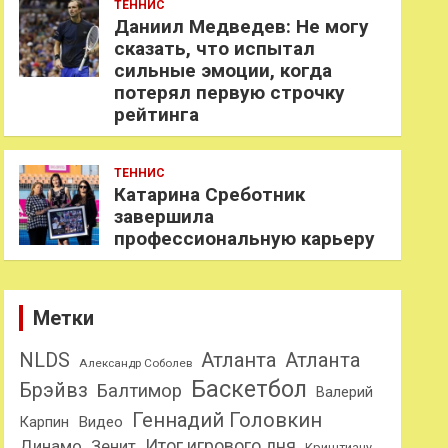
ТЕННИС
Даниил Медведев: Не могу
сказать, что испытал
сильные эмоции, когда
потерял первую строчку
рейтинга
ТЕННИС
Катарина Среботник
завершила
профессиональную карьеру
Метки
NLDS
Атланта
Атланта
Александр Соболев
Баскетбол
Брэйвз
Балтимор
Валерий
Геннадий Головкин
Карпин
Видео
Динамо
Итог игрового дня
Зенит
Криштиану