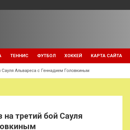
А
ТЕННИС
ФУТБОЛ
ХОККЕЙ
КАРТА САЙТА
ой Сауля Альвареса с Геннадием Головкиным
 на третий бой Сауля
ловкиным