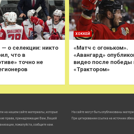
ХОККЕЙ
 — о селекции: никто
«Матч с огоньком».
ил, что в
«Авангард» опублико
тиве» точно не
видео после победы
егионеров
«Трактором»
ли на нашем сайте материалы, которые
На сайте могут быть опубликованы матери
кие права, принадлежащие Вам, Вашей
При цитировании ссылка на источник обяз
анизации, пожалуйста, сообщите нам.