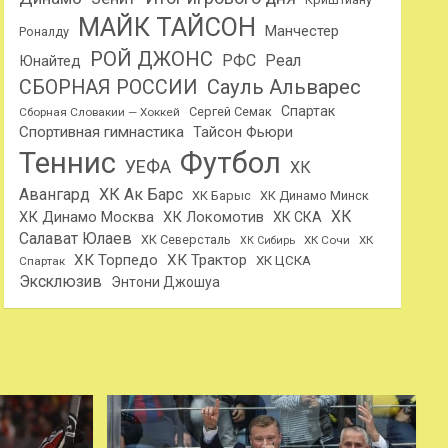
МАЙК ТАЙСОН
Манчестер
Роналду
РОЙ ДЖОНС
РФС
Реал
Юнайтед
Сауль Альварес
СБОРНАЯ РОССИИ
Спартак
Сергей Семак
Сборная Словакии — Хоккей
Спортивная гимнастика
Тайсон Фьюри
Теннис
Футбол
УЕФА
ХК
Авангард
ХК Ак Барс
ХК Барыс
ХК Динамо Минск
ХК
ХК Динамо Москва
ХК Локомотив
ХК СКА
Салават Юлаев
ХК Северсталь
ХК Сочи
ХК
ХК Сибирь
ХК Торпедо
ХК Трактор
ХК ЦСКА
Спартак
Эксклюзив
Энтони Джошуа