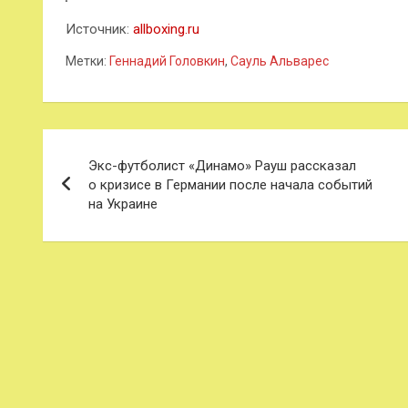
Источник:
allboxing.ru
Метки:
Геннадий Головкин
,
Сауль Альварес
Навигация
Экс-футболист «Динамо» Рауш рассказал
по
о кризисе в Германии после начала событий
на Украине
записям