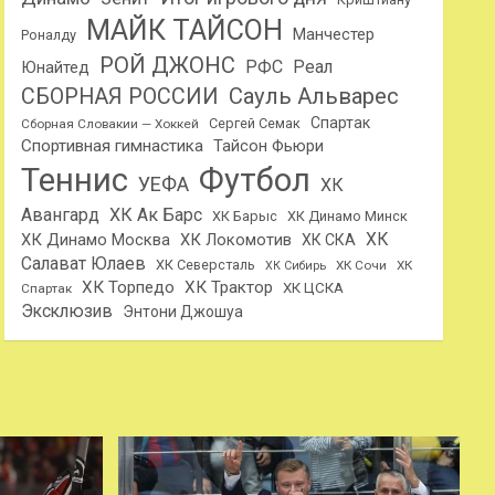
МАЙК ТАЙСОН
Манчестер
Роналду
РОЙ ДЖОНС
РФС
Реал
Юнайтед
Сауль Альварес
СБОРНАЯ РОССИИ
Спартак
Сергей Семак
Сборная Словакии — Хоккей
Спортивная гимнастика
Тайсон Фьюри
Теннис
Футбол
УЕФА
ХК
Авангард
ХК Ак Барс
ХК Барыс
ХК Динамо Минск
ХК
ХК Динамо Москва
ХК Локомотив
ХК СКА
Салават Юлаев
ХК Северсталь
ХК Сочи
ХК
ХК Сибирь
ХК Торпедо
ХК Трактор
ХК ЦСКА
Спартак
Эксклюзив
Энтони Джошуа