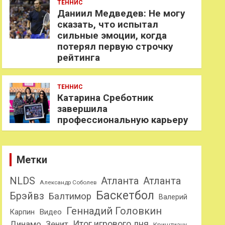
ТЕННИС
Даниил Медведев: Не могу
сказать, что испытал
сильные эмоции, когда
потерял первую строчку
рейтинга
ТЕННИС
Катарина Среботник
завершила
профессиональную карьеру
Метки
NLDS
Атланта
Атланта
Александр Соболев
Баскетбол
Брэйвз
Балтимор
Валерий
Геннадий Головкин
Карпин
Видео
Динамо
Итог игрового дня
Зенит
Криштиану