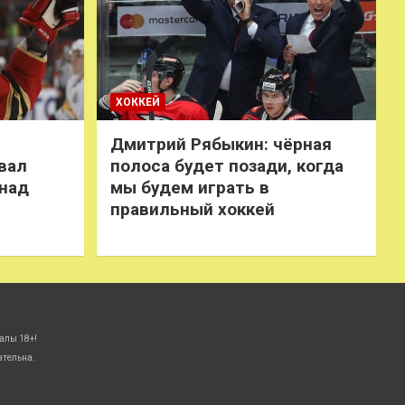
ХОККЕЙ
Дмитрий Рябыкин: чёрная
вал
полоса будет позади, когда
 над
мы будем играть в
правильный хоккей
алы 18+!
ательна.