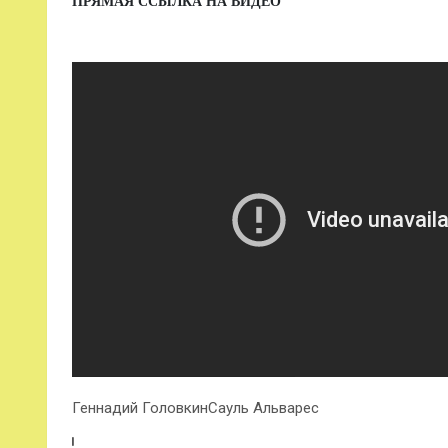
ПРЯМАЯ ССЫЛКА НА ВИДЕО
Геннадий ГоловкинСауль Альварес