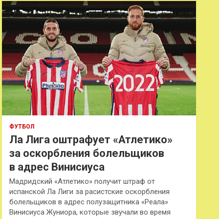
к
ФУТБОЛ
Ла Лига оштрафует «Атлетико»
за оскорбления болельщиков
в адрес Винисиуса
Мадридский «Атлетико» получит штраф от
испанской Ла Лиги за расистские оскорбления
болельщиков в адрес полузащитника «Реала»
Винисиуса Жуниора, которые звучали во время