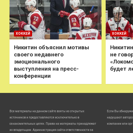
ХОККЕЙ
ХОККЕЙ
Никитин объяснил мотивы
Никитин
своего недавнего
не говор
эмоционального
«Локомо
выступления на пресс-
будет л
конференции
Все материалы на данном сайте взяты из открытых
Если Вы обнаружи
источников и предоставляются исключительно в
нарушают авторс
ознакомительных целях. Права на материалы принадлежат
компании или орг
их владельцам. Администрация сайта ответственности за