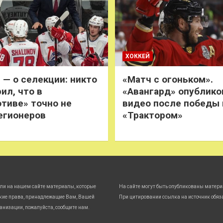
ХОККЕЙ
 — о селекции: никто
«Матч с огоньком».
ил, что в
«Авангард» опублико
тиве» точно не
видео после победы
егионеров
«Трактором»
ли на нашем сайте материалы, которые
На сайте могут быть опубликованы матери
кие права, принадлежащие Вам, Вашей
При цитировании ссылка на источник обяз
анизации, пожалуйста, сообщите нам.