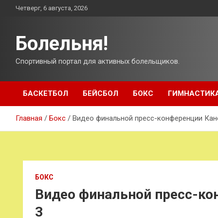
Перейти
Четверг, 6 августа, 2026
к
содержимому
Болельня!
Спортивный портал для активных болельщиков.
БАСКЕТБОЛ
БЕЙСБОЛ
БОКС
ГИМНАСТИК
Главная
Бокс
Видео финальной пресс-конференции Кан
БОКС
Видео финальной пресс-ко
3