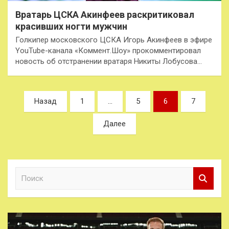
Вратарь ЦСКА Акинфеев раскритиковал
красивших ногти мужчин
Голкипер московского ЦСКА Игорь Акинфеев в эфире
YouTube-канала «Коммент.Шоу» прокомментировал
новость об отстранении вратаря Никиты Лобусова…
Пагинация
Назад
1
…
5
6
7
записей
Далее
П
о
и
с
к