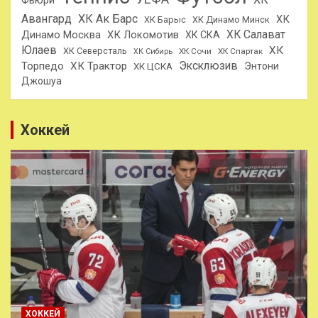
Авангард
ХК Ак Барс
ХК
ХК Барыс
ХК Динамо Минск
ХК Салават
Динамо Москва
ХК Локомотив
ХК СКА
Юлаев
ХК
ХК Северсталь
ХК Сочи
ХК Спартак
ХК Сибирь
Эксклюзив
Торпедо
ХК Трактор
Энтони
ХК ЦСКА
Джошуа
Хоккей
ХОККЕЙ