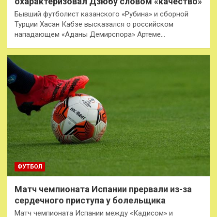
охарактеризовал Дзюбу словом «качество»
Бывший футболист казанского «Рубина» и сборной
Турции Хасан Кабзе высказался о российском
нападающем «Аданы Демирспора» Артеме…
ФУТБОЛ
Матч чемпионата Испании прервали из-за
сердечного приступа у болельщика
Матч чемпионата Испании между «Кадисом» и