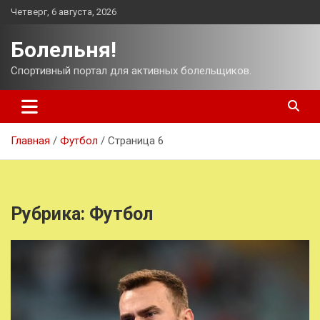
Перейти
Четверг, 6 августа, 2026
к
содержимому
Болельня!
Спортивный портал для активных болельщиков.
Главная
Футбол
Страница 6
Рубрика:
Футбол