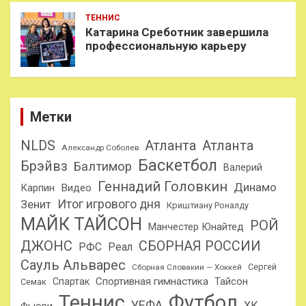
ТЕННИС
Катарина Среботник завершила
профессиональную карьеру
Метки
NLDS
Атланта
Атланта
Александр Соболев
Баскетбол
Брэйвз
Балтимор
Валерий
Геннадий Головкин
Динамо
Карпин
Видео
Итог игрового дня
Зенит
Криштиану Роналду
МАЙК ТАЙСОН
РОЙ
Манчестер Юнайтед
ДЖОНС
СБОРНАЯ РОССИИ
РФС
Реал
Сауль Альварес
Сергей
Сборная Словакии — Хоккей
Спортивная гимнастика
Тайсон
Спартак
Семак
Теннис
Футбол
УЕФА
ХК
Фьюри