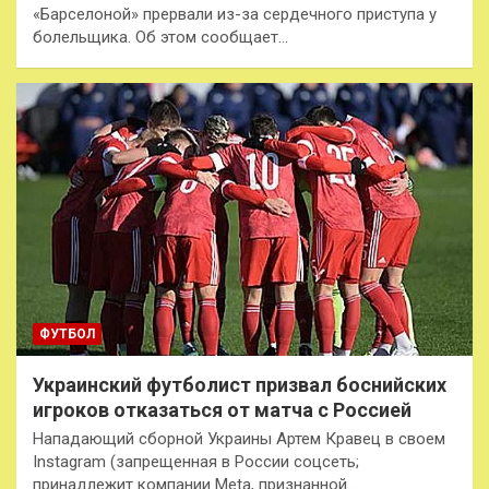
«Барселоной» прервали из-за сердечного приступа у
болельщика. Об этом сообщает…
ФУТБОЛ
Украинский футболист призвал боснийских
игроков отказаться от матча с Россией
Нападающий сборной Украины Артем Кравец в своем
Instagram (запрещенная в России соцсеть;
принадлежит компании Meta, признанной…