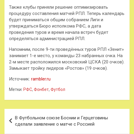
Также клубы приняли решение оптимизировать
процедуру составления матчей РПЛ. Теперь календарь
будет приниматься общим собранием Лиги и
утверждаться Бюро исполкома РФС, а дата
проведения туров и время начала встреч будет
определяться администрацией РПЛ.
Напомним, после 9-ти проведённых туров РПЛ «Зенит»
занимает 1-е место, у команды 23 набранных очка. На
2-м месте расположился московский ЦСКА (20 очков).
Замыкает тройку лидеров «Ростов» (19 очков).
Источник:
rambler.ru
Метки:
РФС
,
Фонбет
,
Футбол
Навигация
В Футбольном союзе Боснии и Герцеговины
по
сделали заявление о матче с Россией
записям