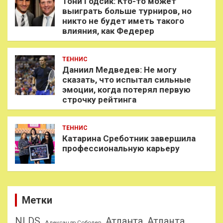
Тони Годсик: Кто-то может
выиграть больше турниров, но
никто не будет иметь такого
влияния, как Федерер
ТЕННИС
Даниил Медведев: Не могу
сказать, что испытал сильные
эмоции, когда потерял первую
строчку рейтинга
ТЕННИС
Катарина Среботник завершила
профессиональную карьеру
Метки
NLDS
Атланта
Атланта
Александр Соболев