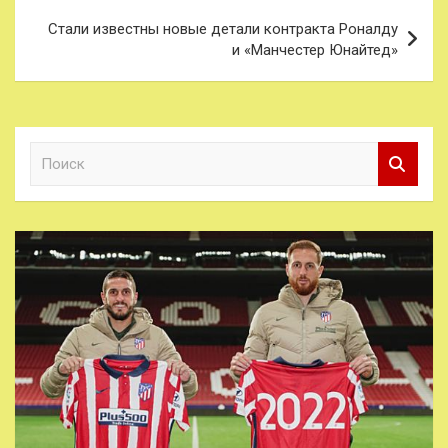
Стали известны новые детали контракта Роналду
и «Манчестер Юнайтед»
П
о
и
с
к