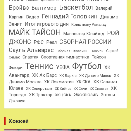
Баскетбол
Брэйвз
Балтимор
Валерий
Геннадий Головкин
Динамо
Карпин
Видео
Итог игрового дня
Зенит
Криштиану Роналду
МАЙК ТАЙСОН
РОЙ
Манчестер Юнайтед
ДЖОНС
СБОРНАЯ РОССИИ
РФС
Реал
Сауль Альварес
Сергей
Сборная Словакии — Хоккей
Спортивная гимнастика
Тайсон
Спартак
Семак
Теннис
Футбол
УЕФА
ХК
Фьюри
Авангард
ХК Ак Барс
ХК
ХК Барыс
ХК Динамо Минск
ХК Салават
Динамо Москва
ХК Локомотив
ХК СКА
Юлаев
ХК
ХК Северсталь
ХК Сочи
ХК Спартак
ХК Сибирь
Эксклюзив
Торпедо
ХК Трактор
Энтони
ХК ЦСКА
Джошуа
Хоккей