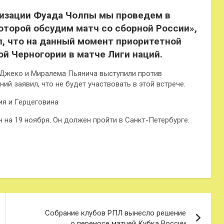
низации Фуада Чолпы мы проведем в
оторой обсудим матч со сборной России»,
л, что на данный момент приоритетной
ой Черногории в матче Лиги наций.
 Джеко и Миралема Пьянича выступили против
й заявил, что не будет участвовать в этой встрече.
ия и Герцеговина
на 19 ноября. Он должен пройти в Санкт-Петербурге.
Собрание клубов РПЛ вынесло решение
о переносе матчей Кубка России