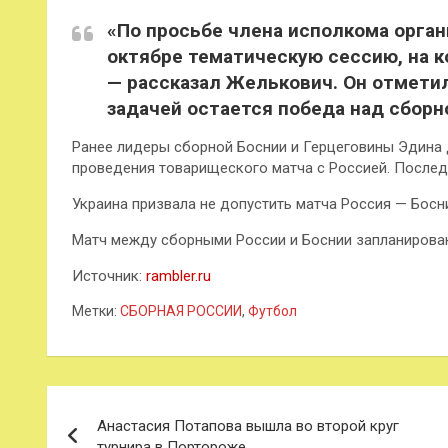
«По просьбе члена исполкома орга
октябре тематическую сессию, на к
— рассказал Желькович. Он отмети
задачей остается победа над сборн
Ранее лидеры сборной Боснии и Герцеговины Эдина
проведения товарищеского матча с Россией. Последни
Украина призвала не допустить матча Россия — Босн
Матч между сборными России и Боснии запланирован 
Источник:
rambler.ru
Метки:
СБОРНАЯ РОССИИ
,
Футбол
Навигация
Анастасия Потапова вышла во второй круг
по
турнира в Портороже