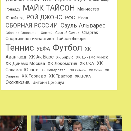
МАЙК ТАЙСОН
Манчестер
Роналду
РОЙ ДЖОНС
РФС
Реал
Юнайтед
Сауль Альварес
СБОРНАЯ РОССИИ
Спартак
Сергей Семак
Сборная Словакии — Хоккей
Спортивная гимнастика
Тайсон Фьюри
Теннис
Футбол
УЕФА
ХК
Авангард
ХК Ак Барс
ХК Барыс
ХК Динамо Минск
ХК
ХК Динамо Москва
ХК Локомотив
ХК СКА
Салават Юлаев
ХК Северсталь
ХК Сочи
ХК
ХК Сибирь
ХК Торпедо
ХК Трактор
ХК ЦСКА
Спартак
Эксклюзив
Энтони Джошуа