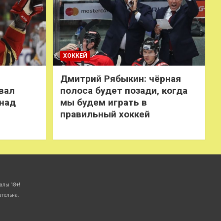
ХОККЕЙ
Дмитрий Рябыкин: чёрная
вал
полоса будет позади, когда
 над
мы будем играть в
правильный хоккей
алы 18+!
ательна.