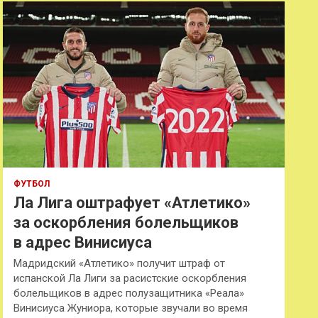
к
ФУТБОЛ
Ла Лига оштрафует «Атлетико»
за оскорбления болельщиков
в адрес Винисиуса
Мадридский «Атлетико» получит штраф от
испанской Ла Лиги за расистские оскорбления
болельщиков в адрес полузащитника «Реала»
Винисиуса Жуниора, которые звучали во время