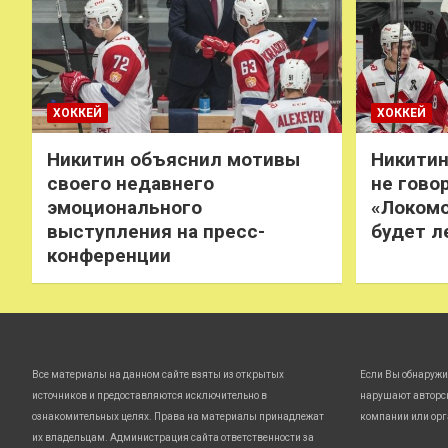
ХОККЕЙ
ХОККЕЙ
Никитин объяснил мотивы
Никитин
своего недавнего
не говор
эмоционального
«Локомо
выступления на пресс-
будет л
конференции
Все материалы на данном сайте взяты из открытых
Если Вы обнаружи
источников и предоставляются исключительно в
нарушают авторс
ознакомительных целях. Права на материалы принадлежат
компании или орг
их владельцам. Администрация сайта ответственности за