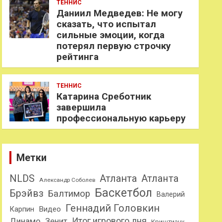
ТЕННИС
Даниил Медведев: Не могу
сказать, что испытал
сильные эмоции, когда
потерял первую строчку
рейтинга
ТЕННИС
Катарина Среботник
завершила
профессиональную карьеру
Метки
NLDS
Атланта
Атланта
Александр Соболев
Баскетбол
Брэйвз
Балтимор
Валерий
Геннадий Головкин
Карпин
Видео
Динамо
Итог игрового дня
Зенит
Криштиану