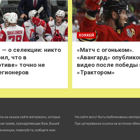
ХОККЕЙ
 — о селекции: никто
«Матч с огоньком».
ил, что в
«Авангард» опублико
тиве» точно не
видео после победы
егионеров
«Трактором»
ли на нашем сайте материалы, которые
На сайте могут быть опубликованы матери
кие права, принадлежащие Вам, Вашей
При цитировании ссылка на источник обяз
анизации, пожалуйста, сообщите нам.