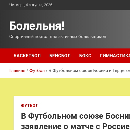
Перейти
Четверг, 6 августа, 2026
к
содержимому
Болельня!
Спортивный портал для активных болельщиков.
БАСКЕТБОЛ
БЕЙСБОЛ
БОКС
ГИМНАСТИК
Главная
Футбол
В Футбольном союзе Боснии и Герцегов
ФУТБОЛ
В Футбольном союзе Босни
заявление о матче с Росси