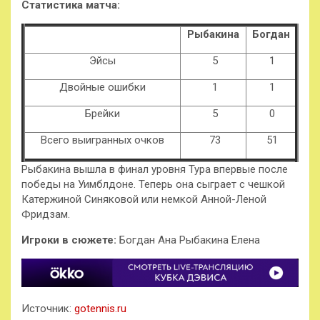
Статистика матча:
Рыбакина
Богдан
Эйсы
5
1
Двойные ошибки
1
1
Брейки
5
0
Всего выигранных очков
73
51
Рыбакина вышла в финал уровня Тура впервые после
победы на Уимблдоне. Теперь она сыграет с чешкой
Катержиной Синяковой или немкой Анной-Леной
Фридзам.
Игроки в сюжете:
Богдан Ана Рыбакина Елена
Источник:
gotennis.ru