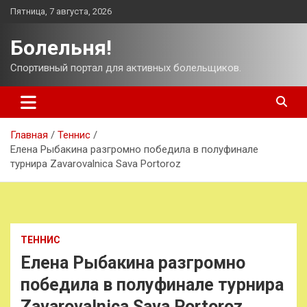
Перейти
Пятница, 7 августа, 2026
к
содержимому
Болельня!
Спортивный портал для активных болельщиков.
Главная
Теннис
Елена Рыбакина разгромно победила в полуфинале
турнира Zavarovalnica Sava Portoroz
ТЕННИС
Елена Рыбакина разгромно
победила в полуфинале турнира
Zavarovalnica Sava Portoroz