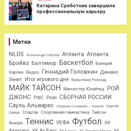
Катарина Среботник завершила
профессиональную карьеру
Метки
NLDS
Атланта
Атланта
Александр Соболев
Баскетбол
Брэйвз
Балтимор
Валерий
Геннадий Головкин
Динамо
Карпин
Видео
Итог игрового дня
Зенит
Криштиану Роналду
МАЙК ТАЙСОН
РОЙ
Манчестер Юнайтед
ДЖОНС
СБОРНАЯ РОССИИ
РФС
Реал
Сауль Альварес
Сергей
Сборная Словакии — Хоккей
Спортивная гимнастика
Тайсон
Спартак
Семак
Теннис
Футбол
УЕФА
ХК
Фьюри
Авангард
ХК Ак Барс
ХК
ХК Барыс
ХК Динамо Минск