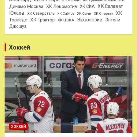
ХК Салават
Динамо Москва
ХК Локомотив
ХК СКА
Юлаев
ХК
ХК Северсталь
ХК Сочи
ХК Спартак
ХК Сибирь
Эксклюзив
Торпедо
ХК Трактор
Энтони
ХК ЦСКА
Джошуа
Хоккей
ХОККЕЙ