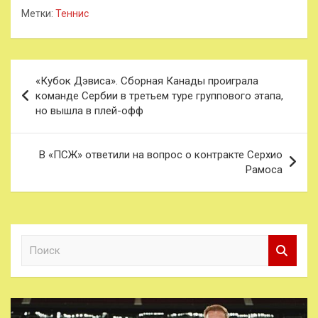
Метки:
Теннис
Навигация
«Кубок Дэвиса». Сборная Канады проиграла
по
команде Сербии в третьем туре группового этапа,
но вышла в плей-офф
записям
В «ПСЖ» ответили на вопрос о контракте Серхио
Рамоса
П
о
и
с
к