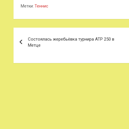
Метки:
Теннис
Навигация
Состоялась жеребьёвка турнира ATP 250 в
по
Метце
записям