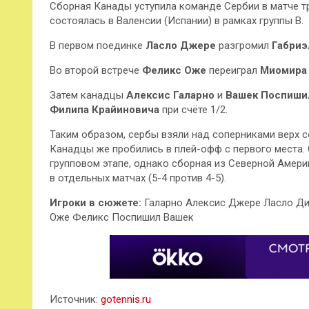
Сборная Канады уступила команде Сербии в матче тре
состоялась в Валенсии (Испании) в рамках группы B .
В первом поединке
Ласло Джере
разгромил
Габриэ
Во второй встрече
Феликс Оже
переиграл
Миомира
Затем канадцы
Алексис Галарно
и
Вашек Поспиши
Филипа Крайиновича
при счёте 1/2.
Таким образом, сербы взяли над соперниками верх со
Канадцы же пробились в плей-офф с первого места.
групповом этапе, однако сборная из Северной Амери
в отдельных матчах (5-4 против 4-5).
Игроки в сюжете:
Галарно Алексис Джере Ласло Ди
Оже Феликс Поспишил Вашек
Источник:
gotennis.ru