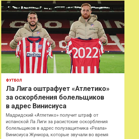
к
ФУТБОЛ
Ла Лига оштрафует «Атлетико»
за оскорбления болельщиков
в адрес Винисиуса
Мадридский «Атлетико» получит штраф от
испанской Ла Лиги за расистские оскорбления
болельщиков в адрес полузащитника «Реала»
Винисиуса Жуниора, которые звучали во время