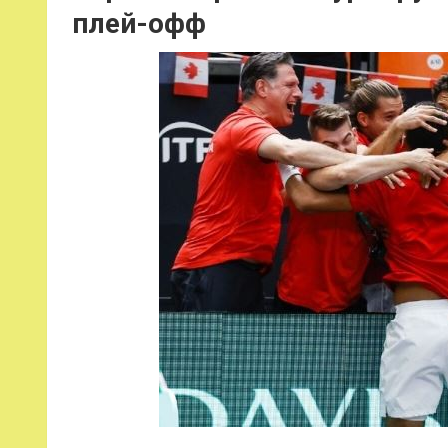
плей-офф