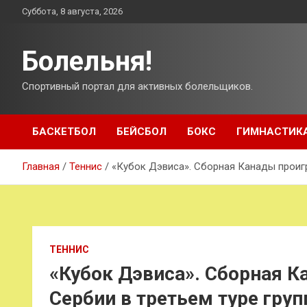
Перейти
Суббота, 8 августа, 2026
к
содержимому
Болельня!
Спортивный портал для активных болельщиков.
БАСКЕТБОЛ
БЕЙСБОЛ
БОКС
ГИМНАСТИК
Главная
Теннис
«Кубок Дэвиса». Сборная Канады проигр
ТЕННИС
«Кубок Дэвиса». Сборная 
Сербии в третьем туре груп