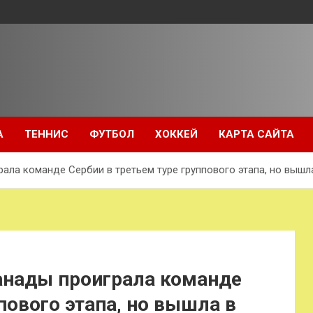
А
ТЕННИС
ФУТБОЛ
ХОККЕЙ
КАРТА САЙТА
ала команде Сербии в третьем туре группового этапа, но вышл
Канады проиграла команде
пового этапа, но вышла в