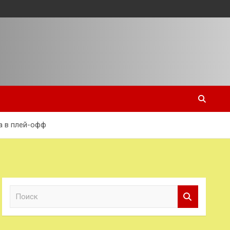
а в плей-офф
П
о
и
с