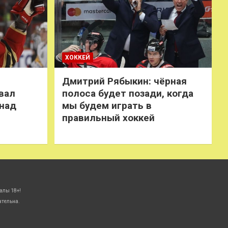
ХОККЕЙ
Дмитрий Рябыкин: чёрная
вал
полоса будет позади, когда
 над
мы будем играть в
правильный хоккей
алы 18+!
ательна.