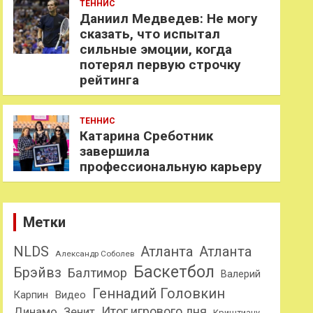
ТЕННИС
Даниил Медведев: Не могу
сказать, что испытал
сильные эмоции, когда
потерял первую строчку
рейтинга
ТЕННИС
Катарина Среботник
завершила
профессиональную карьеру
Метки
NLDS
Атланта
Атланта
Александр Соболев
Баскетбол
Брэйвз
Балтимор
Валерий
Геннадий Головкин
Карпин
Видео
Динамо
Итог игрового дня
Зенит
Криштиану