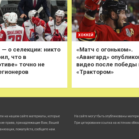
ХОККЕЙ
 — о селекции: никто
«Матч с огоньком».
ил, что в
«Авангард» опублико
тиве» точно не
видео после победы
егионеров
«Трактором»
ли на нашем сайте материалы, которые
На сайте могут быть опубликованы матери
кие права, принадлежащие Вам, Вашей
При цитировании ссылка на источник обяз
анизации, пожалуйста, сообщите нам.