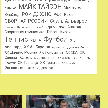
МАЙК ТАЙСОН
Манчестер
Роналду
РОЙ ДЖОНС
РФС
Реал
Юнайтед
Сауль Альварес
СБОРНАЯ РОССИИ
Спартак
Сергей Семак
Сборная Словакии — Хоккей
Спортивная гимнастика
Тайсон Фьюри
Теннис
Футбол
УЕФА
ХК
Авангард
ХК Ак Барс
ХК Барыс
ХК Динамо Минск
ХК
ХК Динамо Москва
ХК Локомотив
ХК СКА
Салават Юлаев
ХК Северсталь
ХК Сочи
ХК
ХК Сибирь
ХК Торпедо
ХК Трактор
ХК ЦСКА
Спартак
Эксклюзив
Энтони Джошуа