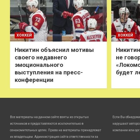
ХОККЕЙ
ХОККЕЙ
Никитин объяснил мотивы
Никитин
своего недавнего
не говор
эмоционального
«Локомо
выступления на пресс-
будет л
конференции
Все материалы на данном сайте взяты из открытых
Если Вы обнаружи
источников и предоставляются исключительно в
нарушают авторс
ознакомительных целях. Права на материалы принадлежат
компании или орг
их владельцам. Администрация сайта ответственности за